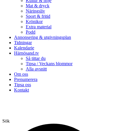
Kultur & nöje
Mat & dryck
Näringsliv
Sport & fritid
Krönikor
Extra material
Podd
Annonsering & utgivningsplan
Tidningar
Kalendarie
Härnösand.tv
Så tittar du
Tipsa / Veckans blommor
Alla avsnitt
Om oss
Prenumerera
Tipsa oss
Kontakt
Sök