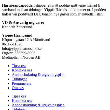
Härnösandspodden
släpper ett nytt poddavsnitt varje månad (i
samband med att tidningen Yippie Härnösand kommer ut. I podden
träffar vår poddvärd Dag Jonzon nya gäster som är aktuella i stan.
VD & Ansvarig utgivare:
Kenneth Zetterlund
Yippie Härnösand
Köpmangatan 12 A Härnösand
0611-511320
info@yippieharnosand.se
Org-nr: 556599-6906
Mediapilen i Norden AB
Tipsa oss
Kontakta oss
Annonsbokning & utgivningsplan
Tidningar
Prenumerera
Om oss
Tipsa oss
Kontakta oss
Annonsbokning & utgivningsplan
Tidningar