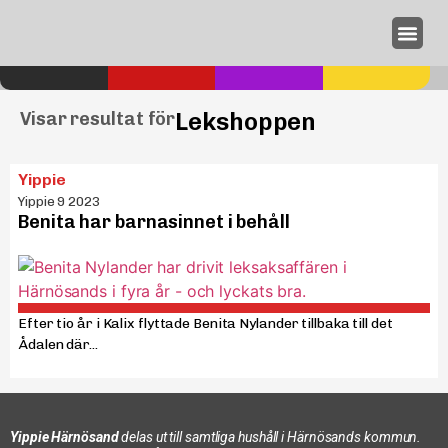
Annonseri
Lekshoppen
Visar resultat för
Yippie
Yippie 9 2023
Benita har barnasinnet i behåll
Efter tio år i Kalix flyttade Benita Nylander tillbaka till det
Ådalen där...
Yippie Härnösand
delas ut till samtliga hushåll i Härnösands kommun.