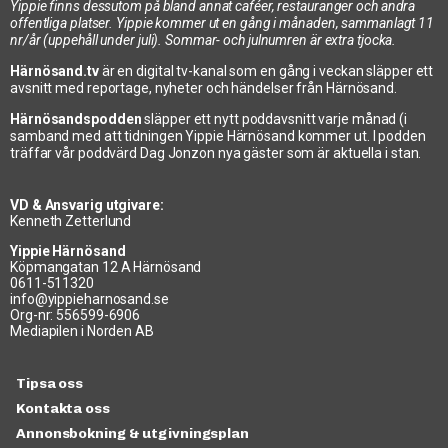
Yippie finns dessutom på bland annat caféer, restauranger och andra
offentliga platser. Yippie kommer ut en gång i månaden, sammanlagt 11
nr/år (uppehåll under juli). Sommar- och julnumren är extra tjocka.
Härnösand.tv
är en digital tv-kanal som en gång i veckan släpper ett
avsnitt med reportage, nyheter och händelser från Härnösand.
Härnösandspodden
släpper ett nytt poddavsnitt varje månad (i
samband med att tidningen Yippie Härnösand kommer ut. I podden
träffar vår poddvärd Dag Jonzon nya gäster som är aktuella i stan.
VD & Ansvarig utgivare:
Kenneth Zetterlund
Yippie Härnösand
Köpmangatan 12 A Härnösand
0611-511320
info@yippieharnosand.se
Org-nr: 556599-6906
Mediapilen i Norden AB
Tipsa oss
Kontakta oss
Annonsbokning & utgivningsplan