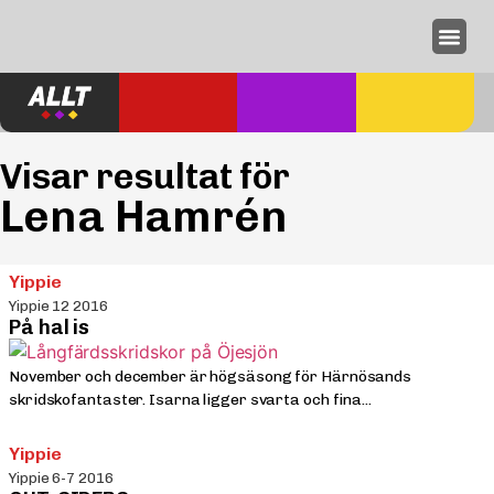
Annonseri
Visar resultat för
Lena Hamrén
Yippie
Yippie 12 2016
På hal is
November och december är högsäsong för Härnösands
skridskofantaster. Isarna ligger svarta och fina...
Yippie
Yippie 6-7 2016