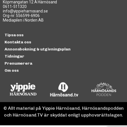
Köpmangatan 12 A Härnösand
0611-511320
info@yippieharnosand.se
Org-nr: 556599-6906
Mediapilen i Norden AB
Tipsa oss
Kontakta oss
Annonsbokning & utgivningsplan
Tidningar
Prenumerera
Om oss
© Allt material på Yippie Härnösand, Härnösandspodden
och Härnösand.TV är skyddat enligt upphovsrättslagen.