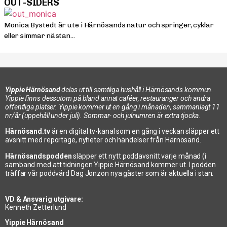
OUT-SIDERS
Monica Bystedt är ute i Härnösands natur och springer, cyklar
eller simmar nästan...
Yippie Härnösand
delas ut till samtliga hushåll i Härnösands kommun.
Yippie finns dessutom på bland annat caféer, restauranger och andra
offentliga platser. Yippie kommer ut en gång i månaden, sammanlagt 11
nr/år (uppehåll under juli). Sommar- och julnumren är extra tjocka.
Härnösand.tv
är en digital tv-kanal som en gång i veckan släpper ett
avsnitt med reportage, nyheter och händelser från Härnösand.
Härnösandspodden
släpper ett nytt poddavsnitt varje månad (i
samband med att tidningen Yippie Härnösand kommer ut. I podden
träffar vår poddvärd Dag Jonzon nya gäster som är aktuella i stan.
VD & Ansvarig utgivare:
Kenneth Zetterlund
Yippie Härnösand