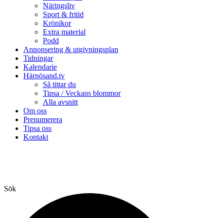
Näringsliv
Sport & fritid
Krönikor
Extra material
Podd
Annonsering & utgivningsplan
Tidningar
Kalendarie
Härnösand.tv
Så tittar du
Tipsa / Veckans blommor
Alla avsnitt
Om oss
Prenumerera
Tipsa oss
Kontakt
Sök