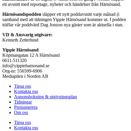
ett avsnitt med reportage, nyheter och händelser från Härnösand.
Härnösandspodden
släpper ett nytt poddavsnitt varje månad (i
samband med att tidningen Yippie Härnösand kommer ut. I podden
träffar vår poddvärd Dag Jonzon nya gäster som är aktuella i stan.
VD & Ansvarig utgivare:
Kenneth Zetterlund
Yippie Härnösand
Köpmangatan 12 A Härnösand
0611-511320
info@yippieharnosand.se
Org-nr: 556599-6906
Mediapilen i Norden AB
Tipsa oss
Kontakta oss
Annonsbokning & utgivningsplan
Tidningar
Prenumerera
Om oss
Tipsa oss
Kontakta oss