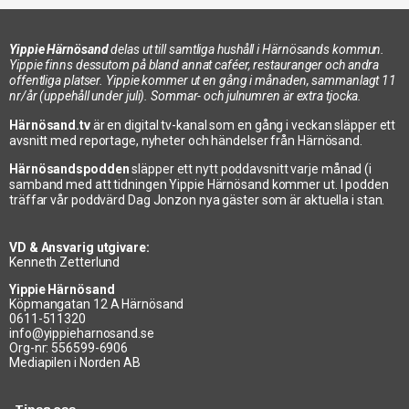
Yippie Härnösand
delas ut till samtliga hushåll i Härnösands kommun.
Yippie finns dessutom på bland annat caféer, restauranger och andra
offentliga platser. Yippie kommer ut en gång i månaden, sammanlagt 11
nr/år (uppehåll under juli). Sommar- och julnumren är extra tjocka.
Härnösand.tv
är en digital tv-kanal som en gång i veckan släpper ett
avsnitt med reportage, nyheter och händelser från Härnösand.
Härnösandspodden
släpper ett nytt poddavsnitt varje månad (i
samband med att tidningen Yippie Härnösand kommer ut. I podden
träffar vår poddvärd Dag Jonzon nya gäster som är aktuella i stan.
VD & Ansvarig utgivare:
Kenneth Zetterlund
Yippie Härnösand
Köpmangatan 12 A Härnösand
0611-511320
info@yippieharnosand.se
Org-nr: 556599-6906
Mediapilen i Norden AB