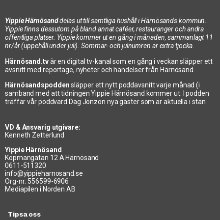
Yippie Härnösand
delas ut till samtliga hushåll i Härnösands kommun.
Yippie finns dessutom på bland annat caféer, restauranger och andra
offentliga platser. Yippie kommer ut en gång i månaden, sammanlagt 11
nr/år (uppehåll under juli). Sommar- och julnumren är extra tjocka.
Härnösand.tv
är en digital tv-kanal som en gång i veckan släpper ett
avsnitt med reportage, nyheter och händelser från Härnösand.
Härnösandspodden
släpper ett nytt poddavsnitt varje månad (i
samband med att tidningen Yippie Härnösand kommer ut. I podden
träffar vår poddvärd Dag Jonzon nya gäster som är aktuella i stan.
VD & Ansvarig utgivare:
Kenneth Zetterlund
Yippie Härnösand
Köpmangatan 12 A Härnösand
0611-511320
info@yippieharnosand.se
Org-nr: 556599-6906
Mediapilen i Norden AB
Tipsa oss