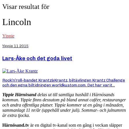
Visar resultat för
Lincoln
Yippie
Yippie 11 2015
Lars-Åke och det goda livet
Rock’n’roll–bandet Krantz&Krantz, biltävlingen Krantz Challenge
och den egna biltidningen worldkustom.com. Det har varit...
Yippie Härnösand
delas ut till samtliga hushåll i Härnösands
kommun. Yippie finns dessutom på bland annat caféer, restauranger
och andra offentliga platser. Yippie kommer ut en gång i månaden,
sammanlagt 11 nr/år (uppehåll under juli). Sommar- och julnumren
är extra tjocka.
Härnösand.tv
är en digital tv-kanal som en gång i veckan släpper