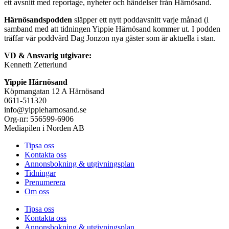
ett avsnitt med reportage, nyheter och händelser från Härnösand.
Härnösandspodden
släpper ett nytt poddavsnitt varje månad (i
samband med att tidningen Yippie Härnösand kommer ut. I podden
träffar vår poddvärd Dag Jonzon nya gäster som är aktuella i stan.
VD & Ansvarig utgivare:
Kenneth Zetterlund
Yippie Härnösand
Köpmangatan 12 A Härnösand
0611-511320
info@yippieharnosand.se
Org-nr: 556599-6906
Mediapilen i Norden AB
Tipsa oss
Kontakta oss
Annonsbokning & utgivningsplan
Tidningar
Prenumerera
Om oss
Tipsa oss
Kontakta oss
Annonsbokning & utgivningsplan