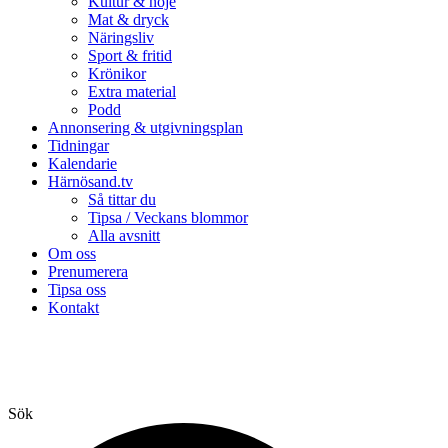
Kultur & nöje
Mat & dryck
Näringsliv
Sport & fritid
Krönikor
Extra material
Podd
Annonsering & utgivningsplan
Tidningar
Kalendarie
Härnösand.tv
Så tittar du
Tipsa / Veckans blommor
Alla avsnitt
Om oss
Prenumerera
Tipsa oss
Kontakt
Sök