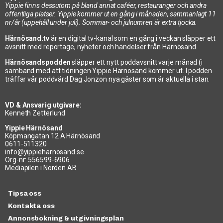
Yippie finns dessutom på bland annat caféer, restauranger och andra
offentliga platser. Yippie kommer ut en gång i månaden, sammanlagt 11
nr/år (uppehåll under juli). Sommar- och julnumren är extra tjocka.
Härnösand.tv
är en digital tv-kanal som en gång i veckan släpper ett
avsnitt med reportage, nyheter och händelser från Härnösand.
Härnösandspodden
släpper ett nytt poddavsnitt varje månad (i
samband med att tidningen Yippie Härnösand kommer ut. I podden
träffar vår poddvärd Dag Jonzon nya gäster som är aktuella i stan.
VD & Ansvarig utgivare:
Kenneth Zetterlund
Yippie Härnösand
Köpmangatan 12 A Härnösand
0611-511320
info@yippieharnosand.se
Org-nr: 556599-6906
Mediapilen i Norden AB
Tipsa oss
Kontakta oss
Annonsbokning & utgivningsplan