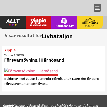
Annonseri
Livbataljon
Visar resultat för
Yippie
Yippie 1 2020
Försvarsövning i Härnösand
Soldater med vapen i centrala Härnösand? Lugn, det är bara
Försvarsmakten som övar....
Yippie Härnösand
delas ut till samtliga hushåll i Härnösands kommun.