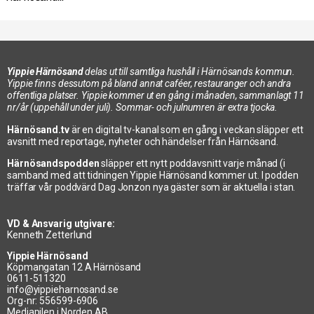
Yippie Härnösand
delas ut till samtliga hushåll i Härnösands kommun.
Yippie finns dessutom på bland annat caféer, restauranger och andra
offentliga platser. Yippie kommer ut en gång i månaden, sammanlagt 11
nr/år (uppehåll under juli). Sommar- och julnumren är extra tjocka.
Härnösand.tv
är en digital tv-kanal som en gång i veckan släpper ett
avsnitt med reportage, nyheter och händelser från Härnösand.
Härnösandspodden
släpper ett nytt poddavsnitt varje månad (i
samband med att tidningen Yippie Härnösand kommer ut. I podden
träffar vår poddvärd Dag Jonzon nya gäster som är aktuella i stan.
VD & Ansvarig utgivare:
Kenneth Zetterlund
Yippie Härnösand
Köpmangatan 12 A Härnösand
0611-511320
info@yippieharnosand.se
Org-nr: 556599-6906
Mediapilen i Norden AB