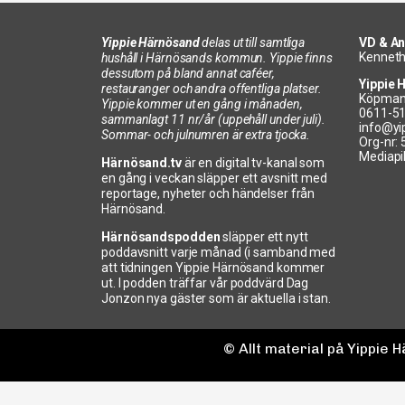
Yippie Härnösand
delas ut till samtliga
VD & An
Kenneth
hushåll i Härnösands kommun. Yippie finns
dessutom på bland annat caféer,
Yippie 
restauranger och andra offentliga platser.
Köpman
Yippie kommer ut en gång i månaden,
0611-5
sammanlagt 11 nr/år (uppehåll under juli).
info@yi
Sommar- och julnumren är extra tjocka.
Org-nr:
Mediapi
Härnösand.tv
är en digital tv-kanal som
en gång i veckan släpper ett avsnitt med
reportage, nyheter och händelser från
Härnösand.
Härnösandspodden
släpper ett nytt
poddavsnitt varje månad (i samband med
att tidningen Yippie Härnösand kommer
ut. I podden träffar vår poddvärd Dag
Jonzon nya gäster som är aktuella i stan.
© Allt material på Yippie