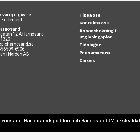
svarig utgivare:
Tipsa oss
 Zetterlund
Kontakta oss
Härnösand
Annonsbokning &
gatan 12 A Härnösand
utgivningsplan
11320
ppieharnosand.se
Tidningar
 556599-6906
Prenumerera
len i Norden AB
Om oss
 Härnösand, Härnösandspodden och Härnösand.TV är skyddat