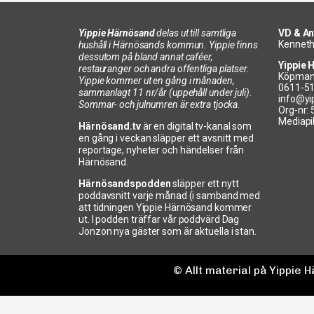
Yippie Härnösand
delas ut till samtliga
VD & An
Kenneth
hushåll i Härnösands kommun. Yippie finns
dessutom på bland annat caféer,
Yippie 
restauranger och andra offentliga platser.
Köpman
Yippie kommer ut en gång i månaden,
0611-5
sammanlagt 11 nr/år (uppehåll under juli).
info@yi
Sommar- och julnumren är extra tjocka.
Org-nr:
Mediapi
Härnösand.tv
är en digital tv-kanal som
en gång i veckan släpper ett avsnitt med
reportage, nyheter och händelser från
Härnösand.
Härnösandspodden
släpper ett nytt
poddavsnitt varje månad (i samband med
att tidningen Yippie Härnösand kommer
ut. I podden träffar vår poddvärd Dag
Jonzon nya gäster som är aktuella i stan.
© Allt material på Yippie