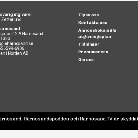
svarig utgivare:
Tipsa oss
 Zetterlund
Kontakta oss
Härnösand
Annonsbokning &
gatan 12 A Härnösand
utgivningsplan
11320
ppieharnosand.se
Tidningar
 556599-6906
Prenumerera
len i Norden AB
Om oss
 Härnösand, Härnösandspodden och Härnösand.TV är skyddat