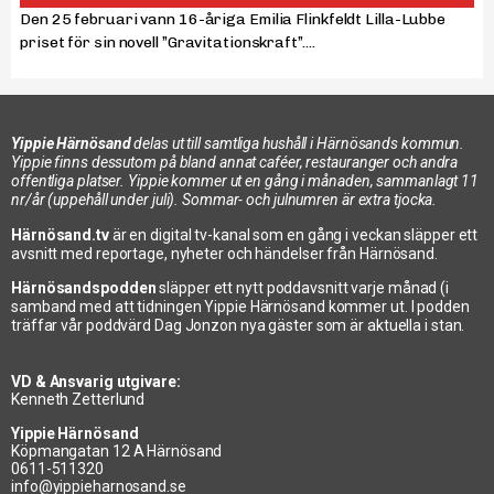
Den 25 februari vann 16-åriga Emilia Flinkfeldt Lilla-Lubbe
priset för sin novell ”Gravitationskraft”....
Yippie Härnösand
delas ut till samtliga hushåll i Härnösands kommun.
Yippie finns dessutom på bland annat caféer, restauranger och andra
offentliga platser. Yippie kommer ut en gång i månaden, sammanlagt 11
nr/år (uppehåll under juli). Sommar- och julnumren är extra tjocka.
Härnösand.tv
är en digital tv-kanal som en gång i veckan släpper ett
avsnitt med reportage, nyheter och händelser från Härnösand.
Härnösandspodden
släpper ett nytt poddavsnitt varje månad (i
samband med att tidningen Yippie Härnösand kommer ut. I podden
träffar vår poddvärd Dag Jonzon nya gäster som är aktuella i stan.
VD & Ansvarig utgivare:
Kenneth Zetterlund
Yippie Härnösand
Köpmangatan 12 A Härnösand
0611-511320
info@yippieharnosand.se