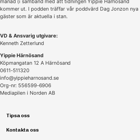
månad (i samband med att tidningen Yippie Härnösand
kommer ut. I podden träffar vår poddvärd Dag Jonzon nya
gäster som är aktuella i stan.
VD & Ansvarig utgivare:
Kenneth Zetterlund
Yippie Härnösand
Köpmangatan 12 A Härnösand
0611-511320
info@yippieharnosand.se
Org-nr: 556599-6906
Mediapilen i Norden AB
Tipsa oss
Kontakta oss