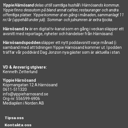
Yippie Härnösand
delas ut till samtliga hushåll i Härnösands kommun.
Yippie finns dessutom på bland annat caféer, restauranger och andra
offentliga platser. Yippie kommer ut en gång i månaden, sammanlagt 11
nr/år (uppehåll under juli). Sommar- och julnumren är extra tjocka.
Härnösand.tv
är en digital tv-kanal som en gång i veckan släpper ett
avsnitt med reportage, nyheter och händelser från Härnösand.
Härnösandspodden
släpper ett nytt poddavsnitt varje månad (i
samband med att tidningen Yippie Härnösand kommer ut. I podden
träffar vår poddvärd Dag Jonzon nya gäster som är aktuella i stan.
VD & Ansvarig utgivare:
Kenneth Zetterlund
Yippie Härnösand
Köpmangatan 12 A Härnösand
0611-511320
info@yippieharnosand.se
Org-nr: 556599-6906
Mediapilen i Norden AB
Tipsa oss
Kontakta oss