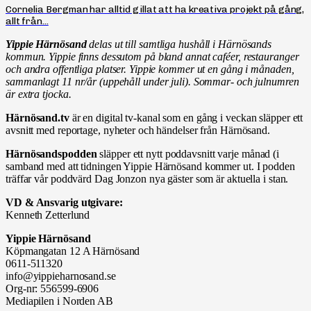
Cornelia Bergman har alltid gillat att ha kreativa projekt på gång,
allt från...
Yippie Härnösand
delas ut till samtliga hushåll i Härnösands
kommun. Yippie finns dessutom på bland annat caféer, restauranger
och andra offentliga platser. Yippie kommer ut en gång i månaden,
sammanlagt 11 nr/år (uppehåll under juli). Sommar- och julnumren
är extra tjocka.
Härnösand.tv
är en digital tv-kanal som en gång i veckan släpper ett
avsnitt med reportage, nyheter och händelser från Härnösand.
Härnösandspodden
släpper ett nytt poddavsnitt varje månad (i
samband med att tidningen Yippie Härnösand kommer ut. I podden
träffar vår poddvärd Dag Jonzon nya gäster som är aktuella i stan.
VD & Ansvarig utgivare:
Kenneth Zetterlund
Yippie Härnösand
Köpmangatan 12 A Härnösand
0611-511320
info@yippieharnosand.se
Org-nr: 556599-6906
Mediapilen i Norden AB