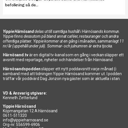
befolkning så de...
Yippie Härnösand
delas ut till samtliga hushåll i Härnösands kommun.
Yippie finns dessutom på bland annat caféer, restauranger och andra
offentliga platser. Yippie kommer ut en gång i månaden, sammanlagt 11
nr/år (uppehåll under juli). Sommar- och julnumren är extra tjocka.
Härnösand.tv
är en digital tv-kanal som en gång i veckan släpper ett
avsnitt med reportage, nyheter och händelser från Härnösand.
Härnösandspodden
släpper ett nytt poddavsnitt varje månad (i
samband med att tidningen Yippie Härnösand kommer ut. I podden
träffar vår poddvärd Dag Jonzon nya gäster som är aktuella i stan.
VD & Ansvarig utgivare:
Kenneth Zetterlund
Yippie Härnösand
Köpmangatan 12 A Härnösand
0611-511320
info@yippieharnosand.se
Org-nr: 556599-6906