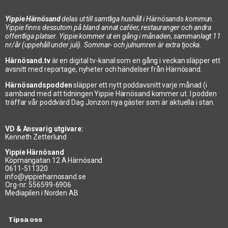
Yippie Härnösand
delas ut till samtliga hushåll i Härnösands kommun.
Yippie finns dessutom på bland annat caféer, restauranger och andra
offentliga platser. Yippie kommer ut en gång i månaden, sammanlagt 11
nr/år (uppehåll under juli). Sommar- och julnumren är extra tjocka.
Härnösand.tv
är en digital tv-kanal som en gång i veckan släpper ett
avsnitt med reportage, nyheter och händelser från Härnösand.
Härnösandspodden
släpper ett nytt poddavsnitt varje månad (i
samband med att tidningen Yippie Härnösand kommer ut. I podden
träffar vår poddvärd Dag Jonzon nya gäster som är aktuella i stan.
VD & Ansvarig utgivare:
Kenneth Zetterlund
Yippie Härnösand
Köpmangatan 12 A Härnösand
0611-511320
info@yippieharnosand.se
Org-nr: 556599-6906
Mediapilen i Norden AB
Tipsa oss