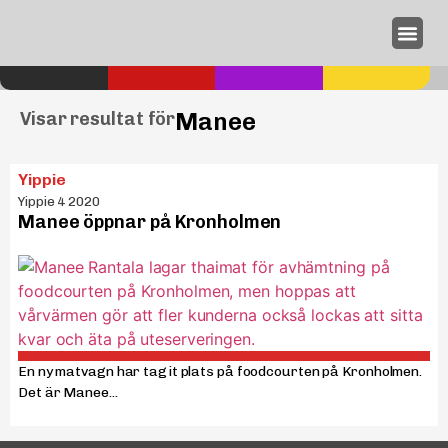
Annonseri
Manee
Visar resultat för
Yippie
Yippie 4 2020
Manee öppnar på Kronholmen
En ny matvagn har tagit plats på foodcourten på Kronholmen.
Det är Manee...