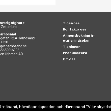
svarig utgivare:
Tipsa oss
 Zetterlund
Kontakta oss
Härnösand
Annonsbokning &
gatan 12 A Härnösand
utgivningsplan
11320
ppieharnosand.se
Tidningar
 556599-6906
Prenumerera
len i Norden AB
Om oss
 Härnösand, Härnösandspodden och Härnösand.TV är skyddat