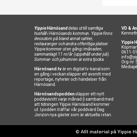
Yippie Härnösand
delas ut till samtliga
VD & An
Kenneth
hushåll i Härnösands kommun. Yippie finns
dessutom på bland annat caféer,
Yippie 
restauranger och andra offentliga platser.
Köpman
Yippie kommer ut en gång i månaden,
0611-5
sammanlagt 11 nr/år (uppehåll under juli).
info@yi
Sommar- och julnumren är extra tjocka.
Org-nr:
Mediapi
Härnösand.tv
är en digital tv-kanal som
en gång i veckan släpper ett avsnitt med
reportage, nyheter och händelser från
Härnösand.
Härnösandspodden
släpper ett nytt
poddavsnitt varje månad (i samband med
att tidningen Yippie Härnösand kommer
ut. I podden träffar vår poddvärd Dag
Jonzon nya gäster som är aktuella i stan.
© Allt material på Yippie