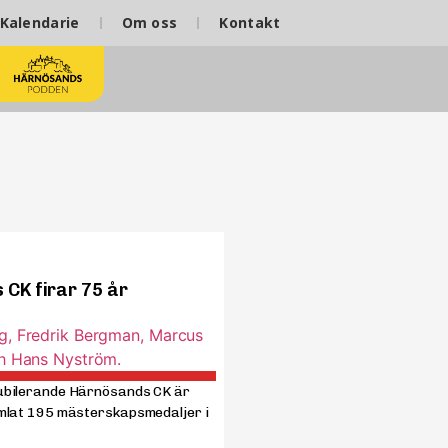
Kalendarie
Om oss
Kontakt
CK firar 75 år
bilerande Härnösands CK är
mlat 195 mästerskapsmedaljer i