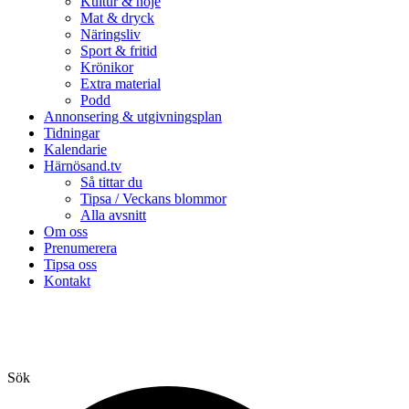
Kultur & nöje
Mat & dryck
Näringsliv
Sport & fritid
Krönikor
Extra material
Podd
Annonsering & utgivningsplan
Tidningar
Kalendarie
Härnösand.tv
Så tittar du
Tipsa / Veckans blommor
Alla avsnitt
Om oss
Prenumerera
Tipsa oss
Kontakt
Sök