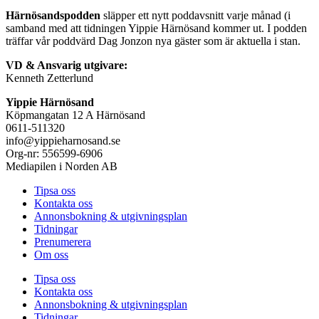
Härnösandspodden
släpper ett nytt poddavsnitt varje månad (i
samband med att tidningen Yippie Härnösand kommer ut. I podden
träffar vår poddvärd Dag Jonzon nya gäster som är aktuella i stan.
VD & Ansvarig utgivare:
Kenneth Zetterlund
Yippie Härnösand
Köpmangatan 12 A Härnösand
0611-511320
info@yippieharnosand.se
Org-nr: 556599-6906
Mediapilen i Norden AB
Tipsa oss
Kontakta oss
Annonsbokning & utgivningsplan
Tidningar
Prenumerera
Om oss
Tipsa oss
Kontakta oss
Annonsbokning & utgivningsplan
Tidningar