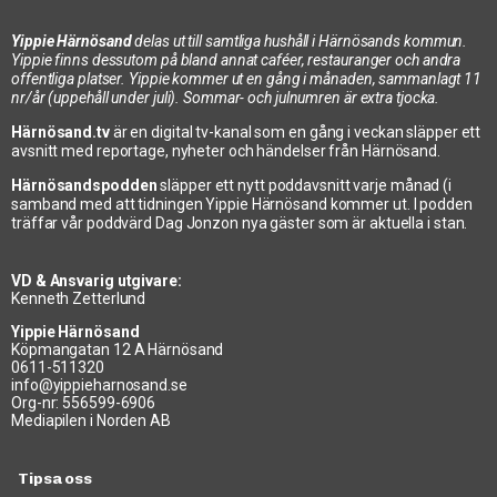
Yippie Härnösand
delas ut till samtliga hushåll i Härnösands kommun.
Yippie finns dessutom på bland annat caféer, restauranger och andra
offentliga platser. Yippie kommer ut en gång i månaden, sammanlagt 11
nr/år (uppehåll under juli). Sommar- och julnumren är extra tjocka.
Härnösand.tv
är en digital tv-kanal som en gång i veckan släpper ett
avsnitt med reportage, nyheter och händelser från Härnösand.
Härnösandspodden
släpper ett nytt poddavsnitt varje månad (i
samband med att tidningen Yippie Härnösand kommer ut. I podden
träffar vår poddvärd Dag Jonzon nya gäster som är aktuella i stan.
VD & Ansvarig utgivare:
Kenneth Zetterlund
Yippie Härnösand
Köpmangatan 12 A Härnösand
0611-511320
info@yippieharnosand.se
Org-nr: 556599-6906
Mediapilen i Norden AB
Tipsa oss