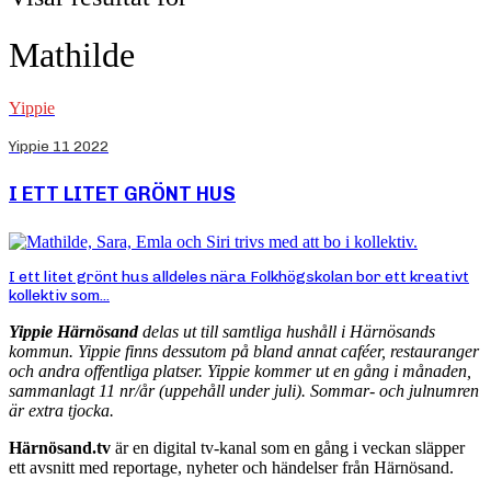
Mathilde
Yippie
Yippie 11 2022
I ETT LITET GRÖNT HUS
I ett litet grönt hus alldeles nära Folkhögskolan bor ett kreativt
kollektiv som...
Yippie Härnösand
delas ut till samtliga hushåll i Härnösands
kommun. Yippie finns dessutom på bland annat caféer, restauranger
och andra offentliga platser. Yippie kommer ut en gång i månaden,
sammanlagt 11 nr/år (uppehåll under juli). Sommar- och julnumren
är extra tjocka.
Härnösand.tv
är en digital tv-kanal som en gång i veckan släpper
ett avsnitt med reportage, nyheter och händelser från Härnösand.