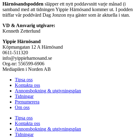
Härnösandspodden
släpper ett nytt poddavsnitt varje månad (i
samband med att tidningen Yippie Härnösand kommer ut. I podden
träffar vår poddvärd Dag Jonzon nya gäster som är aktuella i stan.
VD & Ansvarig utgivare:
Kenneth Zetterlund
Yippie Härnösand
Köpmangatan 12 A Härnösand
0611-511320
info@yippieharnosand.se
Org-nr: 556599-6906
Mediapilen i Norden AB
Tipsa oss
Kontakta oss
Annonsbokning & utgivningsplan
Tidningar
Prenumerera
Om oss
Tipsa oss
Kontakta oss
Annonsbokning & utgivningsplan
Tidningar