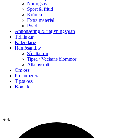
Näringsliv
Sport & fritid
Krönikor
Extra material
Podd
Annonsering & utgivningsplan
Tidningar
Kalendarie
Härnösand.tv
Så tittar du
Tipsa / Veckans blommor
Alla avsnitt
Om oss
Prenumerera
Tipsa oss
Kontakt
Sök