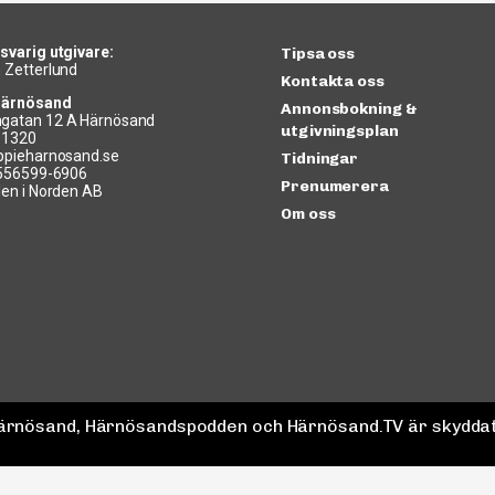
svarig utgivare:
Tipsa oss
 Zetterlund
Kontakta oss
Härnösand
Annonsbokning &
gatan 12 A Härnösand
utgivningsplan
11320
ppieharnosand.se
Tidningar
 556599-6906
Prenumerera
len i Norden AB
Om oss
 Härnösand, Härnösandspodden och Härnösand.TV är skyddat