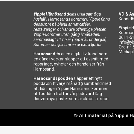
Yippie Härnösand
delas ut till samtliga
VD & An
Kenneth
hushåll i Härnösands kommun. Yippie finns
dessutom på bland annat caféer,
Yippie 
restauranger och andra offentliga platser.
Köpman
Yippie kommer ut en gång i månaden,
0611-5
sammanlagt 11 nr/år (uppehåll under juli).
info@yi
Sommar- och julnumren är extra tjocka.
Org-nr:
Mediapi
Härnösand.tv
är en digital tv-kanal som
en gång i veckan släpper ett avsnitt med
reportage, nyheter och händelser från
Härnösand.
Härnösandspodden
släpper ett nytt
poddavsnitt varje månad (i samband med
att tidningen Yippie Härnösand kommer
ut. I podden träffar vår poddvärd Dag
Jonzon nya gäster som är aktuella i stan.
© Allt material på Yippie