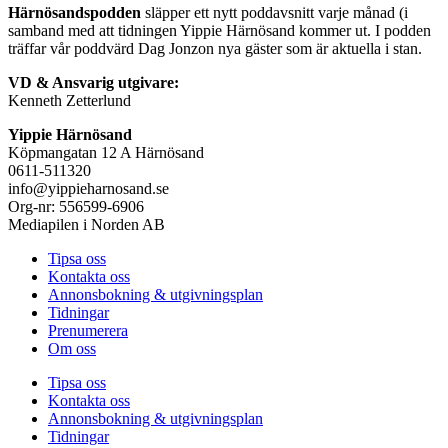
Härnösandspodden
släpper ett nytt poddavsnitt varje månad (i
samband med att tidningen Yippie Härnösand kommer ut. I podden
träffar vår poddvärd Dag Jonzon nya gäster som är aktuella i stan.
VD & Ansvarig utgivare:
Kenneth Zetterlund
Yippie Härnösand
Köpmangatan 12 A Härnösand
0611-511320
info@yippieharnosand.se
Org-nr: 556599-6906
Mediapilen i Norden AB
Tipsa oss
Kontakta oss
Annonsbokning & utgivningsplan
Tidningar
Prenumerera
Om oss
Tipsa oss
Kontakta oss
Annonsbokning & utgivningsplan
Tidningar