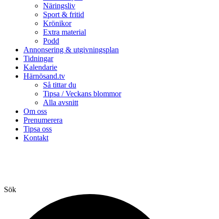
Näringsliv
Sport & fritid
Krönikor
Extra material
Podd
Annonsering & utgivningsplan
Tidningar
Kalendarie
Härnösand.tv
Så tittar du
Tipsa / Veckans blommor
Alla avsnitt
Om oss
Prenumerera
Tipsa oss
Kontakt
Sök