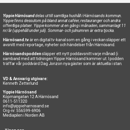
Yippie Härnösand
delas ut till samtliga hushåll i Härnösands kommun.
Yippie finns dessutom på bland annat caféer, restauranger och andra
offentliga platser. Yippie kommer ut en gång i månaden, sammanlagt 11
nr/år (uppehåll under juli). Sommar- och julnumren är extra tjocka.
Härnösand.tv
är en digital tv-kanal som en gång i veckan släpper ett
avsnitt med reportage, nyheter och händelser från Härnösand.
Härnösandspodden
släpper ett nytt poddavsnitt varje månad (i
samband med att tidningen Yippie Härnösand kommer ut. I podden
träffar vår poddvärd Dag Jonzon nya gäster som är aktuella i stan.
VD & Ansvarig utgivare:
Kenneth Zetterlund
Yippie Härnösand
Köpmangatan 12 A Härnösand
0611-511320
info@yippieharnosand.se
Org-nr: 556599-6906
Mediapilen i Norden AB