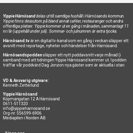
Yippie Härnösand
delas ut till samtliga hushåll i Härnösands kommun.
Yippie finns dessutom på bland annat caféer, restauranger och andra
offentliga platser. Yippie kommer ut en gång i månaden, sammanlagt 11
nr/år (uppehåll under juli). Sommar- och julnumren är extra tjocka.
Härnösand.tv
är en digital tv-kanal som en gång i veckan släpper ett
avsnitt med reportage, nyheter och händelser från Härnösand.
Härnösandspodden
släpper ett nytt poddavsnitt varje månad (i
samband med att tidningen Yippie Härnösand kommer ut. I podden
träffar vår poddvärd Dag Jonzon nya gäster som är aktuella i stan.
VD & Ansvarig utgivare:
Kenneth Zetterlund
Yippie Härnösand
Köpmangatan 12 A Härnösand
0611-511320
info@yippieharnosand.se
Org-nr: 556599-6906
Mediapilen i Norden AB