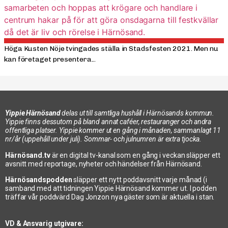
Höga Kusten Nöje tvingades ställa in Stadsfesten 2021. Men nu
kan företaget presentera...
Yippie Härnösand
delas ut till samtliga hushåll i Härnösands kommun.
Yippie finns dessutom på bland annat caféer, restauranger och andra
offentliga platser. Yippie kommer ut en gång i månaden, sammanlagt 11
nr/år (uppehåll under juli). Sommar- och julnumren är extra tjocka.
Härnösand.tv
är en digital tv-kanal som en gång i veckan släpper ett
avsnitt med reportage, nyheter och händelser från Härnösand.
Härnösandspodden
släpper ett nytt poddavsnitt varje månad (i
samband med att tidningen Yippie Härnösand kommer ut. I podden
träffar vår poddvärd Dag Jonzon nya gäster som är aktuella i stan.
VD & Ansvarig utgivare: