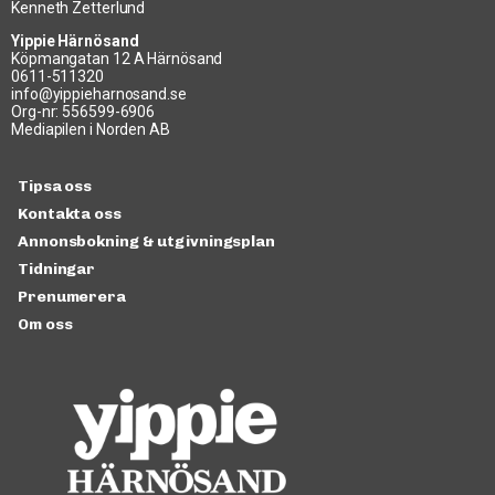
Kenneth Zetterlund
Yippie Härnösand
Köpmangatan 12 A Härnösand
0611-511320
info@yippieharnosand.se
Org-nr: 556599-6906
Mediapilen i Norden AB
Tipsa oss
Kontakta oss
Annonsbokning & utgivningsplan
Tidningar
Prenumerera
Om oss