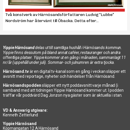
Två konstverk av Härnösandsförfattaren Ludvig ”Lubbe”
Nordström har återvänt till Öbacka. Detta efter...
Yippie Härnösand
delas ut till samtliga hushåll i Härnösands kommun.
Yippie finns dessutom på bland annat caféer, restauranger och andra
offentliga platser. Yippie kommer ut en gång i månaden, sammanlagt 11
nr/år (uppehåll under juli). Sommar- och julnumren är extra tjocka.
Härnösand.tv
är en digital tv-kanal som en gång i veckan släpper ett
avsnitt med reportage, nyheter och händelser från Härnösand.
Härnösandspodden
släpper ett nytt poddavsnitt varje månad (i
samband med att tidningen Yippie Härnösand kommer ut. I podden
träffar vår poddvärd Dag Jonzon nya gäster som är aktuella i stan.
VD & Ansvarig utgivare:
Kenneth Zetterlund
Yippie Härnösand
Köpmangatan 12 A Härnösand