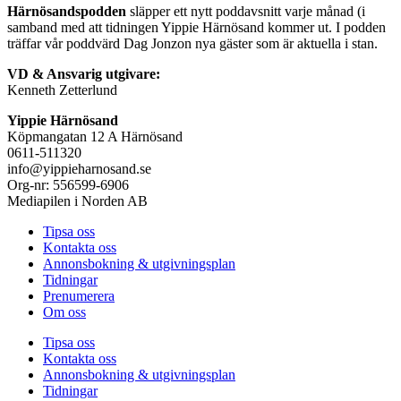
Härnösandspodden
släpper ett nytt poddavsnitt varje månad (i
samband med att tidningen Yippie Härnösand kommer ut. I podden
träffar vår poddvärd Dag Jonzon nya gäster som är aktuella i stan.
VD & Ansvarig utgivare:
Kenneth Zetterlund
Yippie Härnösand
Köpmangatan 12 A Härnösand
0611-511320
info@yippieharnosand.se
Org-nr: 556599-6906
Mediapilen i Norden AB
Tipsa oss
Kontakta oss
Annonsbokning & utgivningsplan
Tidningar
Prenumerera
Om oss
Tipsa oss
Kontakta oss
Annonsbokning & utgivningsplan
Tidningar