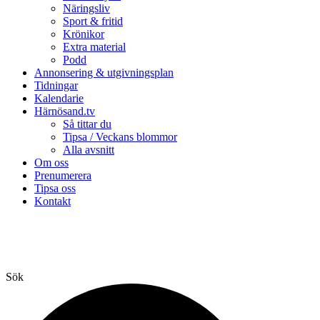
Näringsliv
Sport & fritid
Krönikor
Extra material
Podd
Annonsering & utgivningsplan
Tidningar
Kalendarie
Härnösand.tv
Så tittar du
Tipsa / Veckans blommor
Alla avsnitt
Om oss
Prenumerera
Tipsa oss
Kontakt
Sök