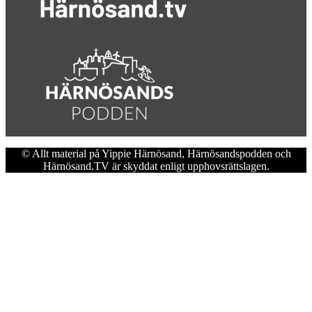
© Allt material på Yippie Härnösand, Härnösandspodden och
Härnösand.TV är skyddat enligt upphovsrättslagen.