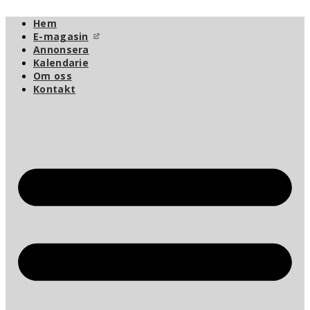
Hoppa
Hem
till
innehåll
E-magasin
Annonsera
Kalendarie
Om oss
Kontakt