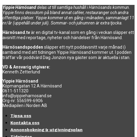
Yippie Härnösand
delas ut till samtliga hushåll i Härnösands kommun.
Yippie finns dessutom på bland annat caféer, restauranger och andra
offentliga platser. Yippie kommer ut en gång i månaden, sammanlagt 11
nr/år (uppehåll under juli). Sommar- och julnumren är extra tjocka.
Härnösand.tv
är en digital tv-kanal som en gång i veckan släpper ett
avsnitt med reportage, nyheter och händelser från Härnösand.
Härnösandspodden
släpper ett nytt poddavsnitt varje månad (i
samband med att tidningen Yippie Härnösand kommer ut. I podden
träffar vår poddvärd Dag Jonzon nya gäster som är aktuella i stan.
VD & Ansvarig utgivare:
Kenneth Zetterlund
Yippie Härnösand
Köpmangatan 12 A Härnösand
0611-511320
info@yippieharnosand.se
Org-nr: 556599-6906
Mediapilen i Norden AB
Tipsa oss
Kontakta oss
Annonsbokning & utgivningsplan
Tidningar