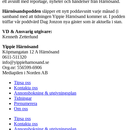
ett avsnitt med reportage, nyheter och händelser från Härnösand.
Härnösandspodden
släpper ett nytt poddavsnitt varje månad (i
samband med att tidningen Yippie Härnösand kommer ut. I podden
träffar vår poddvärd Dag Jonzon nya gäster som är aktuella i stan.
VD & Ansvarig utgivare:
Kenneth Zetterlund
Yippie Härnösand
Köpmangatan 12 A Härnösand
0611-511320
info@yippieharnosand.se
Org-nr: 556599-6906
Mediapilen i Norden AB
Tipsa oss
Kontakta oss
Annonsbokning & utgivningsplan
Tidningar
Prenumerera
Om oss
Tipsa oss
Kontakta oss
Annonsbokning & utgivningsplan