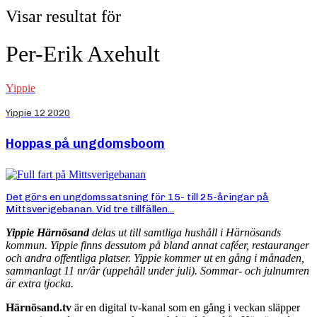
Visar resultat för
Per-Erik Axehult
Yippie
Yippie 12 2020
Hoppas på ungdomsboom
Det görs en ungdomssatsning för 15- till 25-åringar på
Mittsverigebanan. Vid tre tillfällen...
Yippie Härnösand
delas ut till samtliga hushåll i Härnösands
kommun. Yippie finns dessutom på bland annat caféer, restauranger
och andra offentliga platser. Yippie kommer ut en gång i månaden,
sammanlagt 11 nr/år (uppehåll under juli). Sommar- och julnumren
är extra tjocka.
Härnösand.tv
är en digital tv-kanal som en gång i veckan släpper