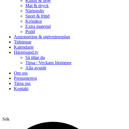
Kultur & nöje
Mat & dryck
Näringsliv
Sport & fritid
Krönikor
Extra material
Podd
Annonsering & utgivningsplan
Tidningar
Kalendarie
Härnösand.tv
Så tittar du
Tipsa / Veckans blommor
Alla avsnitt
Om oss
Prenumerera
Tipsa oss
Kontakt
Sök