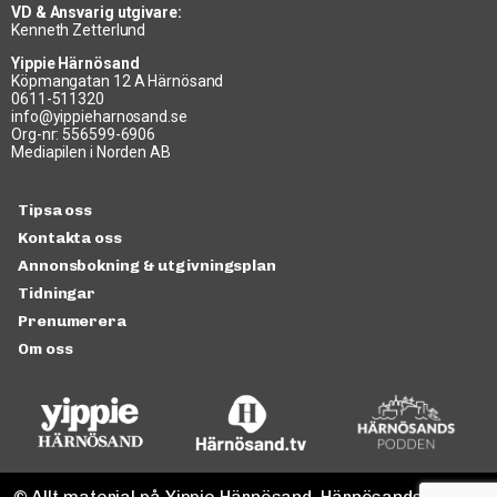
VD & Ansvarig utgivare:
Kenneth Zetterlund
Yippie Härnösand
Köpmangatan 12 A Härnösand
0611-511320
info@yippieharnosand.se
Org-nr: 556599-6906
Mediapilen i Norden AB
Tipsa oss
Kontakta oss
Annonsbokning & utgivningsplan
Tidningar
Prenumerera
Om oss
© Allt material på Yippie Härnösand, Härnösandspodden