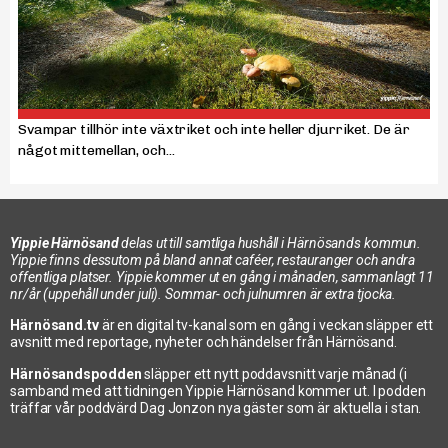
Svampar tillhör inte växtriket och inte heller djurriket. De är
något mittemellan, och...
Yippie Härnösand
delas ut till samtliga hushåll i Härnösands kommun.
Yippie finns dessutom på bland annat caféer, restauranger och andra
offentliga platser. Yippie kommer ut en gång i månaden, sammanlagt 11
nr/år (uppehåll under juli). Sommar- och julnumren är extra tjocka.
Härnösand.tv
är en digital tv-kanal som en gång i veckan släpper ett
avsnitt med reportage, nyheter och händelser från Härnösand.
Härnösandspodden
släpper ett nytt poddavsnitt varje månad (i
samband med att tidningen Yippie Härnösand kommer ut. I podden
träffar vår poddvärd Dag Jonzon nya gäster som är aktuella i stan.