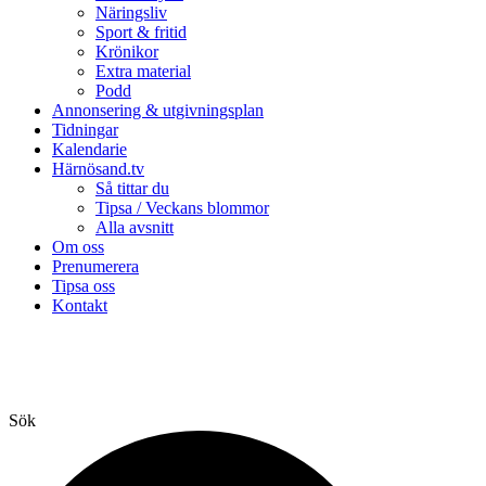
Näringsliv
Sport & fritid
Krönikor
Extra material
Podd
Annonsering & utgivningsplan
Tidningar
Kalendarie
Härnösand.tv
Så tittar du
Tipsa / Veckans blommor
Alla avsnitt
Om oss
Prenumerera
Tipsa oss
Kontakt
Sök