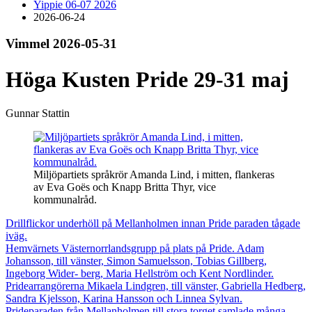
Yippie 06-07 2026
2026-06-24
Vimmel 2026-05-31
Höga Kusten Pride 29-31 maj
Gunnar Stattin
Miljöpartiets språkrör Amanda Lind, i mitten, flankeras
av Eva Goës och Knapp Britta Thyr, vice
kommunalråd.
Drillflickor underhöll på Mellanholmen innan Pride paraden tågade
iväg.
Hemvärnets Västernorrlandsgrupp på plats på Pride. Adam
Johansson, till vänster, Simon Samuelsson, Tobias Gillberg,
Ingeborg Wider- berg, Maria Hellström och Kent Nordlinder.
Pridearrangörerna Mikaela Lindgren, till vänster, Gabriella Hedberg,
Sandra Kjelsson, Karina Hansson och Linnea Sylvan.
Prideparaden från Mellanholmen till stora torget samlade många