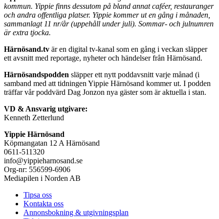
kommun. Yippie finns dessutom på bland annat caféer, restauranger
och andra offentliga platser. Yippie kommer ut en gång i månaden,
sammanlagt 11 nr/år (uppehåll under juli). Sommar- och julnumren
är extra tjocka.
Härnösand.tv
är en digital tv-kanal som en gång i veckan släpper
ett avsnitt med reportage, nyheter och händelser från Härnösand.
Härnösandspodden
släpper ett nytt poddavsnitt varje månad (i
samband med att tidningen Yippie Härnösand kommer ut. I podden
träffar vår poddvärd Dag Jonzon nya gäster som är aktuella i stan.
VD & Ansvarig utgivare:
Kenneth Zetterlund
Yippie Härnösand
Köpmangatan 12 A Härnösand
0611-511320
info@yippieharnosand.se
Org-nr: 556599-6906
Mediapilen i Norden AB
Tipsa oss
Kontakta oss
Annonsbokning & utgivningsplan