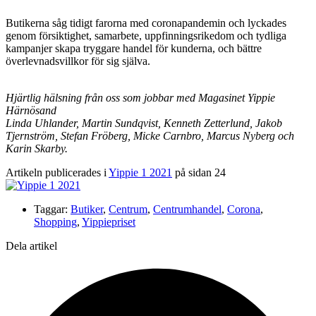
Butikerna såg tidigt farorna med coronapandemin och lyckades
genom försiktighet, samarbete, uppfinningsrikedom och tydliga
kampanjer skapa tryggare handel för kunderna, och bättre
överlevnadsvillkor för sig själva.
Hjärtlig hälsning från oss som jobbar med Magasinet Yippie
Härnösand
Linda Uhlander, Martin Sundqvist, Kenneth Zetterlund, Jakob
Tjernström, Stefan Fröberg, Micke Carnbro, Marcus Nyberg och
Karin Skarby.
Artikeln publicerades i
Yippie 1 2021
på sidan 24
Taggar:
Butiker
,
Centrum
,
Centrumhandel
,
Corona
,
Shopping
,
Yippiepriset
Dela artikel