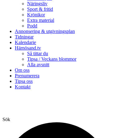
Näringsliv
Sport & fritid
Krönikor
Extra material
Podd
Annonsering & utgivningsplan
Tidningar
Kalendarie
Härnösand.tv
Så tittar du
Tipsa / Veckans blommor
Alla avsnitt
Om oss
Prenumerera
Tipsa oss
Kontakt
Sök