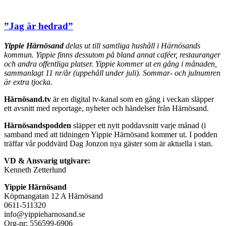
”Jag är hedrad”
Yippie Härnösand
delas ut till samtliga hushåll i Härnösands
kommun. Yippie finns dessutom på bland annat caféer, restauranger
och andra offentliga platser. Yippie kommer ut en gång i månaden,
sammanlagt 11 nr/år (uppehåll under juli). Sommar- och julnumren
är extra tjocka.
Härnösand.tv
är en digital tv-kanal som en gång i veckan släpper
ett avsnitt med reportage, nyheter och händelser från Härnösand.
Härnösandspodden
släpper ett nytt poddavsnitt varje månad (i
samband med att tidningen Yippie Härnösand kommer ut. I podden
träffar vår poddvärd Dag Jonzon nya gäster som är aktuella i stan.
VD & Ansvarig utgivare:
Kenneth Zetterlund
Yippie Härnösand
Köpmangatan 12 A Härnösand
0611-511320
info@yippieharnosand.se
Org-nr: 556599-6906