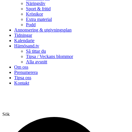
Näringsliv
Sport & fritid
Krönikor
Extra material
Podd
Annonsering & utgivningsplan
Tidningar
Kalendarie
Härnösand.tv
Så tittar du
Tipsa / Veckans blommor
Alla avsnitt
Om oss
Prenumerera
Tipsa oss
Kontakt
Sök