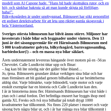
modell som Al Capone hade. ”Hans bil hade skottsäkra rutor, och en
höj- och sänkbar bakruta så att man kunde skjuta på förföljare,
haha!”.
Bilkyrkogården är under uppbyggnad. Bilmuseet har sökt genomfört
ett gediget detektivarbete för att leta upp riktigt gamla skogsvrak i
hela Västernorrland.
Sveriges största bilmuseum har blivit ännu större. Miljoner har
investerats i både bilar och byggnader under vintern. Den 13
juni är det säsongspremiär för ett Härnösands Bilmuseum med
5 000 kvadratmeter golvyta, bilkyrkogård, barnvagnssamling,
barbiedockor(!) – och en massa nya bilar såklart.
Årets understatement levereras hängande över motorn på en -56:as
Chevrolet. Calle Lundkvist tittar upp och flinar:
– Jag kan bli lite nördig när det gäller bilar ibland…
Jo, tjena. Bilmuseets grundare älskar verkligen sina bilar och har
man förmånen att bli guidad genom bilhallarna så tar berättelserna
aldrig slut. Varje bilmärke, varje bilmodell, varje motor och varje
enskilt exemplar har en historia och Calle Lundkvist kan den.
I år är historierna ännu fler. Härnösands Bilmuseum har växt både i
ytan och i antal fordon. Det befintliga museet har byggts ihop med
gamla XL Fresks och två nya bilhallar på totalt drygt 1000
kvadratmeter har tillkommit. Nu finns 220 platser i museet och varje
säsong byts några bilar ut, och i år har många nya bilar tillkommit i