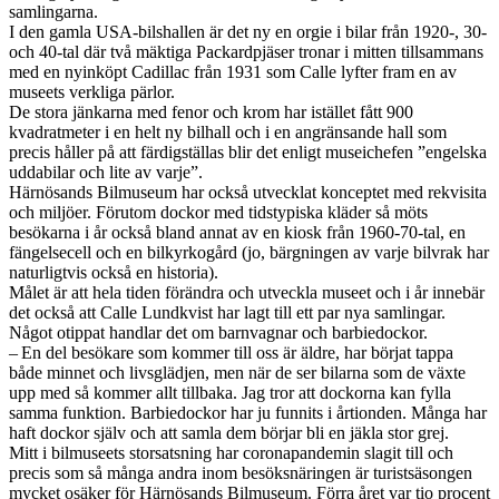
samlingarna.
I den gamla USA-bilshallen är det ny en orgie i bilar från 1920-, 30-
och 40-tal där två mäktiga Packardpjäser tronar i mitten tillsammans
med en nyinköpt Cadillac från 1931 som Calle lyfter fram en av
museets verkliga pärlor.
De stora jänkarna med fenor och krom har istället fått 900
kvadratmeter i en helt ny bilhall och i en angränsande hall som
precis håller på att färdigställas blir det enligt museichefen ”engelska
uddabilar och lite av varje”.
Härnösands Bilmuseum har också utvecklat konceptet med rekvisita
och miljöer. Förutom dockor med tidstypiska kläder så möts
besökarna i år också bland annat av en kiosk från 1960-70-tal, en
fängelsecell och en bilkyrkogård (jo, bärgningen av varje bilvrak har
naturligtvis också en historia).
Målet är att hela tiden förändra och utveckla museet och i år innebär
det också att Calle Lundkvist har lagt till ett par nya samlingar.
Något otippat handlar det om barnvagnar och barbiedockor.
– En del besökare som kommer till oss är äldre, har börjat tappa
både minnet och livsglädjen, men när de ser bilarna som de växte
upp med så kommer allt tillbaka. Jag tror att dockorna kan fylla
samma funktion. Barbiedockor har ju funnits i årtionden. Många har
haft dockor själv och att samla dem börjar bli en jäkla stor grej.
Mitt i bilmuseets storsatsning har coronapandemin slagit till och
precis som så många andra inom besöksnäringen är turistsäsongen
mycket osäker för Härnösands Bilmuseum. Förra året var tio procent