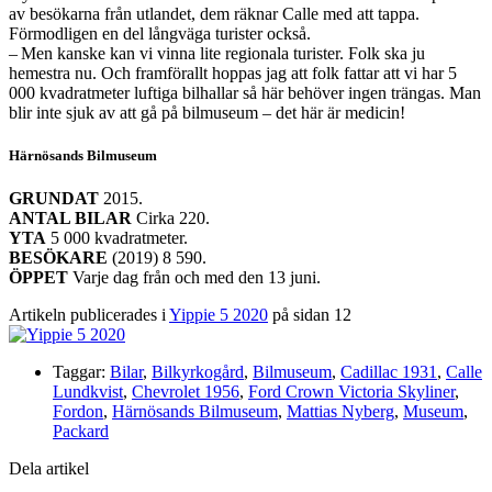
av besökarna från utlandet, dem räknar Calle med att tappa.
Förmodligen en del långväga turister också.
– Men kanske kan vi vinna lite regionala turister. Folk ska ju
hemestra nu. Och framförallt hoppas jag att folk fattar att vi har 5
000 kvadratmeter luftiga bilhallar så här behöver ingen trängas. Man
blir inte sjuk av att gå på bilmuseum – det här är medicin!
Härnösands Bilmuseum
GRUNDAT
2015.
ANTAL BILAR
Cirka 220.
YTA
5 000 kvadratmeter.
BESÖKARE
(2019) 8 590.
ÖPPET
Varje dag från och med den 13 juni.
Artikeln publicerades i
Yippie 5 2020
på sidan 12
Taggar:
Bilar
,
Bilkyrkogård
,
Bilmuseum
,
Cadillac 1931
,
Calle
Lundkvist
,
Chevrolet 1956
,
Ford Crown Victoria Skyliner
,
Fordon
,
Härnösands Bilmuseum
,
Mattias Nyberg
,
Museum
,
Packard
Dela artikel