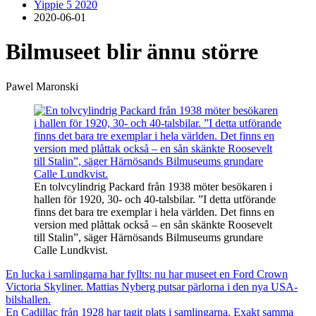
Yippie 5 2020
2020-06-01
Bilmuseet blir ännu större
Pawel Maronski
En tolvcylindrig Packard från 1938 möter besökaren i
hallen för 1920, 30- och 40-talsbilar. ”I detta utförande
finns det bara tre exemplar i hela världen. Det finns en
version med plåttak också – en sån skänkte Roosevelt
till Stalin”, säger Härnösands Bilmuseums grundare
Calle Lundkvist.
En lucka i samlingarna har fyllts: nu har museet en Ford Crown
Victoria Skyliner. Mattias Nyberg putsar pärlorna i den nya USA-
bilshallen.
En Cadillac från 1928 har tagit plats i samlingarna. Exakt samma