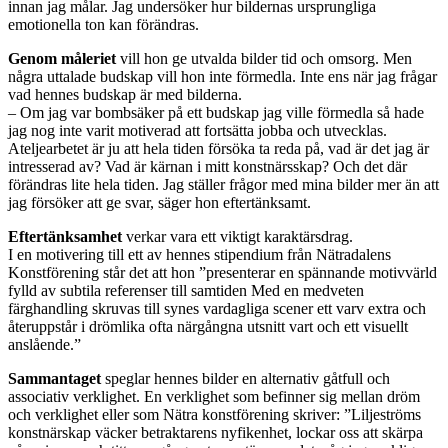
innan jag målar. Jag undersöker hur bildernas ursprungliga
emotionella ton kan förändras.
Genom måleriet
vill hon ge utvalda bilder tid och omsorg. Men
några uttalade budskap vill hon inte förmedla. Inte ens när jag frågar
vad hennes budskap är med bilderna.
– Om jag var bombsäker på ett budskap jag ville förmedla så hade
jag nog inte varit motiverad att fortsätta jobba och utvecklas.
Ateljearbetet är ju att hela tiden försöka ta reda på, vad är det jag är
intresserad av? Vad är kärnan i mitt konstnärsskap? Och det där
förändras lite hela tiden. Jag ställer frågor med mina bilder mer än att
jag försöker att ge svar, säger hon eftertänksamt.
Eftertänksamhet
verkar vara ett viktigt karaktärsdrag.
I en motivering till ett av hennes stipendium från Nätradalens
Konstförening står det att hon ”presenterar en spännande motivvärld
fylld av subtila referenser till samtiden Med en medveten
färghandling skruvas till synes vardagliga scener ett varv extra och
återuppstår i drömlika ofta närgångna utsnitt vart och ett visuellt
anslående.”
Sammantaget
speglar hennes bilder en alternativ gåtfull och
associativ verklighet. En verklighet som befinner sig mellan dröm
och verklighet eller som Nätra konstförening skriver: ”Liljeströms
konstnärskap väcker betraktarens nyfikenhet, lockar oss att skärpa