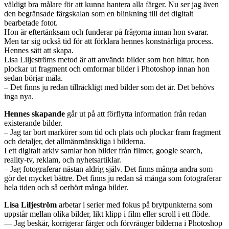
väldigt bra målare för att kunna hantera alla färger. Nu ser jag även
den begränsade färgskalan som en blinkning till det digitalt
bearbetade fotot.
Hon är eftertänksam och funderar på frågorna innan hon svarar.
Men tar sig också tid för att förklara hennes konstnärliga process.
Hennes sätt att skapa.
Lisa Liljeströms metod är att använda bilder som hon hittar, hon
plockar ut fragment och omformar bilder i Photoshop innan hon
sedan börjar måla.
– Det finns ju redan tillräckligt med bilder som det är. Det behövs
inga nya.
Hennes skapande
går ut på att förflytta information från redan
existerande bilder.
– Jag tar bort markörer som tid och plats och plockar fram fragment
och detaljer, det allmänmänskliga i bilderna.
I ett digitalt arkiv samlar hon bilder från filmer, google search,
reality-tv, reklam, och nyhetsartiklar.
– Jag fotograferar nästan aldrig själv. Det finns många andra som
gör det mycket bättre. Det finns ju redan så många som fotograferar
hela tiden och så oerhört många bilder.
Lisa Liljeström
arbetar i serier med fokus på brytpunkterna som
uppstår mellan olika bilder, likt klipp i film eller scroll i ett flöde.
— Jag beskär, korrigerar färger och förvränger bilderna i Photoshop