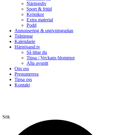
Näringsliv
Sport & fritid
Krönikor
Extra material
Podd
Annonsering & utgivningsplan
Tidningar
Kalendarie
Härnösand.tv
Så tittar du
Tipsa / Veckans blommor
Alla avsnitt
Om oss
Prenumerera
Tipsa oss
Kontakt
Sök