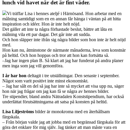
lunch vid havet när det är fint väder.
Vi träffar Lisa i hennes ateljé i Härnösand. Hon arbetar med en
målning samtidigt som en en annan får hänga i väntan på att hitta
inspiration och idéer. Hon är inte helt nöjd.
Det gäller att inte ta några förhastade beslut, bättre att låta en
målning vila ett par dagar. Det går inte att sudda.
Och hon släpper inte ifrån sig några bilder som hon inte är helt nöjd
med.
Hon kan nu, åtminstone de närmaste månaderna, leva som konstnär
på heltid. Och hon hoppas och tror att hon kan fortsätta så.
–Jag har ingen plan B. Så klart att jag har funderat på andra planer
men inga som jag vill genomföra.
I år har hon
deltagit i tre utställningar. Den senaste i september.
Något som varit positivt inte minst ekonomiskt.
– Jag har sålt en del så jag har inte så mycket att visa upp nu, säger
hon när jag frågar om jag kan få se några av hennes bilder.
Tre stipendier, bland andra Nätradalen Konststipendium, har också
underlättat förutsättningarna att satsa på konsten på heltid.
Lisa Liljeströms
bilder är monokroma med en återhållsam
färgskala.
– Från början valde jag att jobba med en begränsad färgskala för att
göra det enklare för mig själv. Jag tänker att man måste vara en