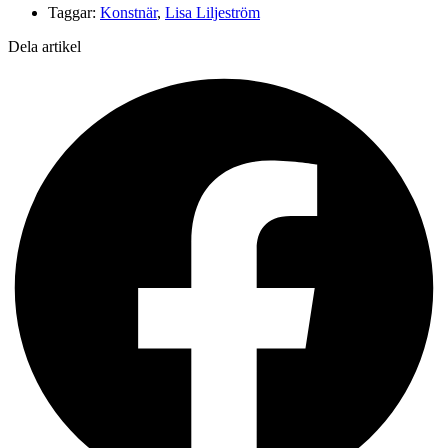
Taggar:
Konstnär
,
Lisa Liljeström
Dela artikel