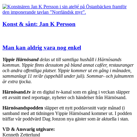
Konst & sånt: Jan K Persson
Man kan aldrig vara nog enkel
Yippie Härnösand
delas ut till samtliga hushåll i Härnösands
kommun. Yippie finns dessutom på bland annat caféer, restauranger
och andra offentliga platser. Yippie kommer ut en gång i månaden,
sammanlagt 11 nr/år (uppehåll under juli). Sommar- och julnumren
är extra tjocka.
Härnösand.tv
är en digital tv-kanal som en gång i veckan släpper
ett avsnitt med reportage, nyheter och händelser från Härnösand.
Härnösandspodden
släpper ett nytt poddavsnitt varje månad (i
samband med att tidningen Yippie Härnösand kommer ut. I podden
träffar vår poddvärd Dag Jonzon nya gäster som är aktuella i stan.
VD & Ansvarig utgivare:
Kenneth Zetterlund