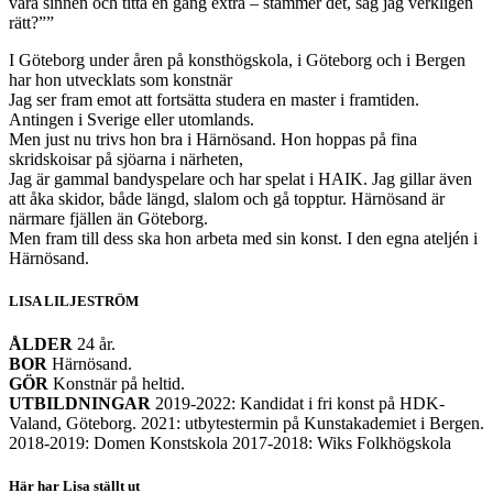
våra sinnen och titta en gång extra – stämmer det, såg jag verkligen
rätt?””
I Göteborg under åren på konsthögskola, i Göteborg och i Bergen
har hon utvecklats som konstnär
Jag ser fram emot att fortsätta studera en master i framtiden.
Antingen i Sverige eller utomlands.
Men just nu trivs hon bra i Härnösand. Hon hoppas på fina
skridskoisar på sjöarna i närheten,
Jag är gammal bandyspelare och har spelat i HAIK. Jag gillar även
att åka skidor, både längd, slalom och gå topptur. Härnösand är
närmare fjällen än Göteborg.
Men fram till dess ska hon arbeta med sin konst. I den egna ateljén i
Härnösand.
LISA LILJESTRÖM
ÅLDER
24 år.
BOR
Härnösand.
GÖR
Konstnär på heltid.
UTBILDNINGAR
2019-2022: Kandidat i fri konst på HDK-
Valand, Göteborg. 2021: utbytestermin på Kunstakademiet i Bergen.
2018-2019: Domen Konstskola 2017-2018: Wiks Folkhögskola
Här har Lisa ställt ut