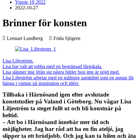
Yippie 10 2022
2022-10-27
Brinner för konsten
Lennart Lundberg
–
Frida Sjögren
Lisa Liljeström.
Lisa har valt att jobba med en begränsad färgskala.
Lisa släpper inte ifrån sig några bilder hon inte är nöjd med.
Lisa Liljeström arbetar med en målning samtidigt som en annan får
hänga i väntan på inspiration och idéer.
Tillbaka i Härnösand igen efter avslutade
konststudier på Valand i Göteborg. Nu vågar Lisa
Liljeström ta steget fullt ut och bli konstnär på
heltid.
– Att bo i Härnösand innebär mer tid och
möjligheter. Jag har råd att ha en fin ateljé, jag
slipper ta ett brödjobb. Och jag kan ta bilen och äta