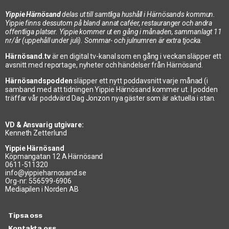
Yippie Härnösand
delas ut till samtliga hushåll i Härnösands kommun.
Yippie finns dessutom på bland annat caféer, restauranger och andra
offentliga platser. Yippie kommer ut en gång i månaden, sammanlagt 11
nr/år (uppehåll under juli). Sommar- och julnumren är extra tjocka.
Härnösand.tv
är en digital tv-kanal som en gång i veckan släpper ett
avsnitt med reportage, nyheter och händelser från Härnösand.
Härnösandspodden
släpper ett nytt poddavsnitt varje månad (i
samband med att tidningen Yippie Härnösand kommer ut. I podden
träffar vår poddvärd Dag Jonzon nya gäster som är aktuella i stan.
VD & Ansvarig utgivare:
Kenneth Zetterlund
Yippie Härnösand
Köpmangatan 12 A Härnösand
0611-511320
info@yippieharnosand.se
Org-nr: 556599-6906
Mediapilen i Norden AB
Tipsa oss
Kontakta oss