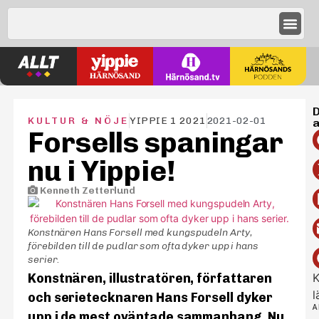
D
KULTUR & NÖJE
YIPPIE 1 2021
2021-02-01
a
Forsells spaningar
nu i Yippie!
Kenneth Zetterlund
Konstnären Hans Forsell med kungspudeln Arty,
förebilden till de pudlar som ofta dyker upp i hans
serier.
Konstnären, illustratören, författaren
K
l
och serietecknaren Hans Forsell dyker
A
upp i de mest oväntade sammanhang. Nu