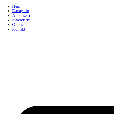
Hoppa
Hem
till
E-magasin
innehåll
Annonsera
Kalendarie
Om oss
Kontakt