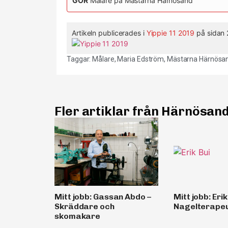
GÖR
Målare på Mästarna Härnösand
Artikeln publicerades i
Yippie 11 2019
på sidan 
Taggar:
Målare
,
Maria Edström
,
Mästarna Härnösa
Fler artiklar från Härnösan
Mitt jobb: Gassan Abdo –
Mitt jobb: Erik
Skräddare och
Nagelterape
skomakare