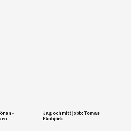
Göran –
Jag och mitt jobb: Tomas
are
Ekebjörk