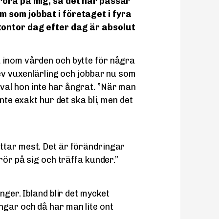
 röra på mig, så det här passar
m som jobbat i företaget i fyra
kontor dag efter dag är absolut
 inom vården och bytte för några
lev vuxenlärling och jobbar nu som
al hon inte har ångrat. ”När man
inte exakt hur det ska bli, men det
ttar mest. Det är förändringar
rör på sig och träffa kunder.”
nger. Ibland blir det mycket
ngar och då har man lite ont