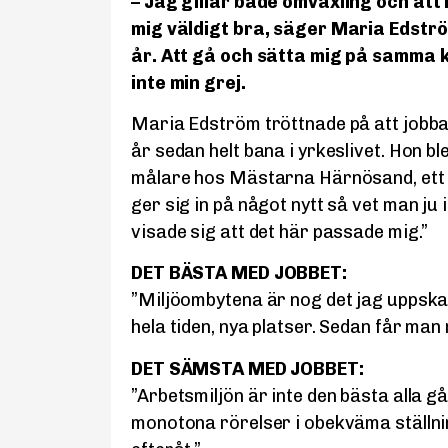
– Jag gillar både omväxling och att
mig väldigt bra, säger Maria Edströ
år. Att gå och sätta mig på samma 
inte min grej.
Maria Edström tröttnade på att jobba
år sedan helt bana i yrkeslivet. Hon b
målare hos Mästarna Härnösand, ett v
ger sig in på något nytt så vet man ju 
visade sig att det här passade mig.”
DET BÄSTA MED JOBBET:
”Miljöombytena är nog det jag uppska
hela tiden, nya platser. Sedan får man 
DET SÄMSTA MED JOBBET:
”Arbetsmiljön är inte den bästa alla gå
monotona rörelser i obekväma ställni