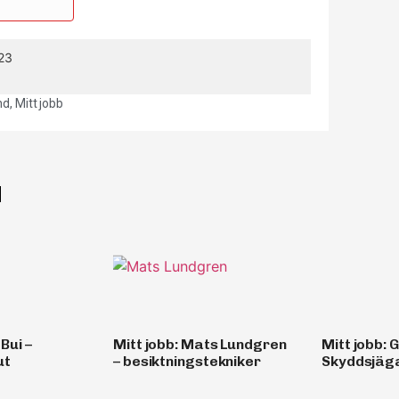
23
nd
,
Mitt jobb
d
 Bui –
Mitt jobb: Mats Lundgren
Mitt jobb: 
ut
– besiktningstekniker
Skyddsjäg