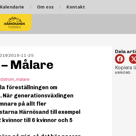
Kalendarie
Om oss
Kontakt
Dela arti
2019
2019-11-25
 – Målare
Kopiera l
ANNONS:
la föreställningen om
. När generationsväxlingen
mnare på allt fler
starna Härnösand till exempel
kvinnor till 6 kvinnor och 5