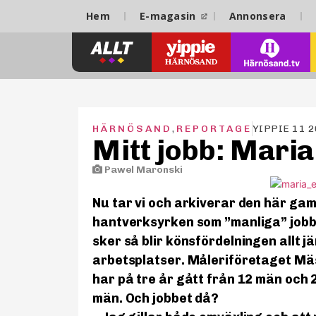
Hem
E-magasin
Annonsera
HÄRNÖSAND
,
REPORTAGE
YIPPIE 11 
Mitt jobb: Maria
Pawel Maronski
Nu tar vi och arkiverar den här gam
hantverksyrken som ”manliga” jobb
sker så blir könsfördelningen allt jä
arbetsplatser. Måleriföretaget Mä
har på tre år gått från 12 män och 2 
män. Och jobbet då?