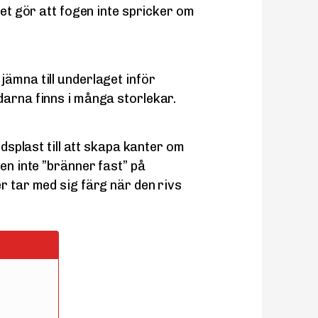
ket gör att fogen inte spricker om
jämna till underlaget inför
darna finns i många storlekar.
ddsplast till att skapa kanter om
den inte ”bränner fast” på
r tar med sig färg när den rivs