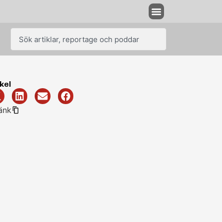
kel
änk