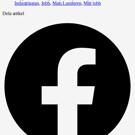
Industrigatan
,
Jobb
,
Mats Lundgren
,
Mitt jobb
Dela artikel