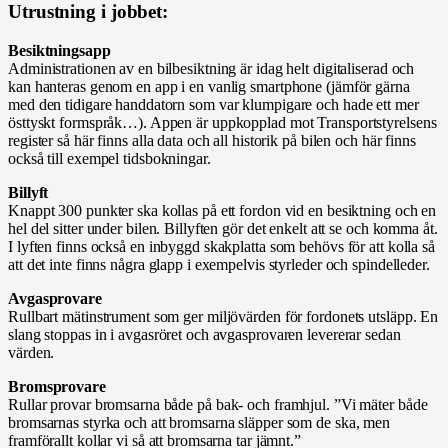
Utrustning i jobbet:
Besiktningsapp
Administrationen av en bilbesiktning är idag helt digitaliserad och
kan hanteras genom en app i en vanlig smartphone (jämför gärna
med den tidigare handdatorn som var klumpigare och hade ett mer
östtyskt formspråk…). Appen är uppkopplad mot Transportstyrelsens
register så här finns alla data och all historik på bilen och här finns
också till exempel tidsbokningar.
Billyft
Knappt 300 punkter ska kollas på ett fordon vid en besiktning och en
hel del sitter under bilen. Billyften gör det enkelt att se och komma åt.
I lyften finns också en inbyggd skakplatta som behövs för att kolla så
att det inte finns några glapp i exempelvis styrleder och spindelleder.
Avgasprovare
Rullbart mätinstrument som ger miljövärden för fordonets utsläpp. En
slang stoppas in i avgasröret och avgasprovaren levererar sedan
värden.
Bromsprovare
Rullar provar bromsarna både på bak- och framhjul. ”Vi mäter både
bromsarnas styrka och att bromsarna släpper som de ska, men
framförallt kollar vi så att bromsarna tar jämnt.”