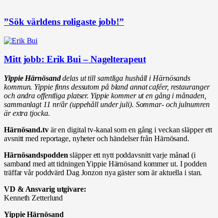
”Sök världens roligaste jobb!”
Mitt jobb: Erik Bui – Nagelterapeut
Yippie Härnösand
delas ut till samtliga hushåll i Härnösands
kommun. Yippie finns dessutom på bland annat caféer, restauranger
och andra offentliga platser. Yippie kommer ut en gång i månaden,
sammanlagt 11 nr/år (uppehåll under juli). Sommar- och julnumren
är extra tjocka.
Härnösand.tv
är en digital tv-kanal som en gång i veckan släpper ett
avsnitt med reportage, nyheter och händelser från Härnösand.
Härnösandspodden
släpper ett nytt poddavsnitt varje månad (i
samband med att tidningen Yippie Härnösand kommer ut. I podden
träffar vår poddvärd Dag Jonzon nya gäster som är aktuella i stan.
VD & Ansvarig utgivare:
Kenneth Zetterlund
Yippie Härnösand