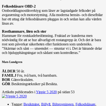
Felkodsläsare OBD-2
Omborddiagnostikverktyg som läser av lagstadgade felkoder på
avgas­rening och motorstyrning. Alla moderna bensin- och dieselbilar
har ett uttag där felkodsläsaren pluggas in och sedan kan alla värden
läsas av.
Rosthammare, liten och stor
Hammare för rostskadebedömning. Fruktad av kunderna men
nödvändig för att se hur allvarligt ett rostangrepp är. Och det är bara
rost som påverkar säkerheten eller funktionen som undersöks.
”Skärmar och sånt — utseendet — struntar vi i. Det är bärande delar
och hjulupphängningar och sådant som kontrolleras.”
Mats Lundgren
ÅLDER
50 år.
FAMILJ
Fru, två barn, två barnbarn.
BOR
Gånsviksdalen.
GÖR
Besiktningstekniker på Besikta.
Artikeln publicerades i
Yippie 5 2020
på sidan 53
Taggar:
Besiktning
,
Billyft
,
Bilprovningen
,
Felkodsläsare
,