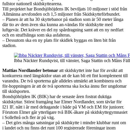
fullstor nationell skidskyttearena.
Till projektet har Bondsjöhöjdens IK beviljats 10 miljoner i stöd från
Allmänna arvsfonden och 1,5 miljoner från Skidskytteförbundet.
– Planen är att ha 30 skyttebanor på stadion som är 50 meter långa
där tio av dem även ska kunna an-vändas för skidskytte med
luftgevär. Det kräver en del ny spårdragning samt att en ny nedfart
och en straffslinga som ska asfalteras.
– Dessutom ska en ny plats för skidlek byggas en liten bit från
stadion.
Ibba Näckter Rundqvist, till vänster, Saga Stattin och Måns Fä
Mattias Nordlander betonar
att skidskyttet inte har för avsikt att
konkurrera med längskidor utan att de kan bli ett fint komplement till
varandra. De två sporterna går alldeles utmärkt att kombinera och
för-hoppningen är att de två sporterna ska locka ännu fler ungdomar
till skidsporten.
Bondsjöhöjden IK (BIK) har de senaste åren fostrat duktiga
skidskyttar. Störst framgång har Elmer Nordlander, som tävlar för
I21 IF, nått i år med deltagande i både på VM och EM för juniorer.
Förutom Elmer går ytterligare två BIK-åkare på skidskyttegymnasiet
i Sollefteå och fler är på väg.
– Det görs många satsningar på skidskytte i mindre klubbar runt om
i landet och nu finns det runt 100 registrerade föreningar inom