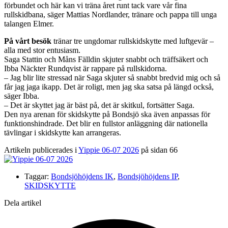
förbundet och här kan vi träna året runt tack vare vår fina
rullskidbana, säger Mattias Nordlander, tränare och pappa till unga
talangen Elmer.
På vårt besök
tränar tre ungdomar rullskidskytte med luftgevär –
alla med stor entusiasm.
Saga Stattin och Måns Fälldin skjuter snabbt och träffsäkert och
Ibba Näckter Rundqvist är rappare på rullskidorna.
– Jag blir lite stressad när Saga skjuter så snabbt bredvid mig och så
får jag jaga ikapp. Det är roligt, men jag ska satsa på längd också,
säger Ibba.
– Det är skyttet jag är bäst på, det är skitkul, fortsätter Saga.
Den nya arenan för skidskytte på Bondsjö ska även anpassas för
funktionshindrade. Det blir en fullstor anläggning där nationella
tävlingar i skidskytte kan arrangeras.
Artikeln publicerades i
Yippie 06-07 2026
på sidan 66
Taggar:
Bondsjöhöjdens IK
,
Bondsjöhöjdens IP
,
SKIDSKYTTE
Dela artikel