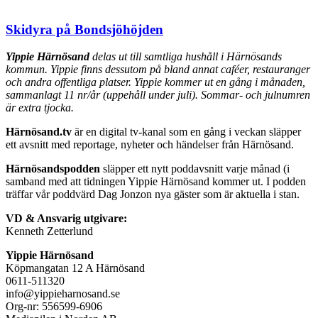
Skidyra på Bondsjöhöjden
Yippie Härnösand
delas ut till samtliga hushåll i Härnösands
kommun. Yippie finns dessutom på bland annat caféer, restauranger
och andra offentliga platser. Yippie kommer ut en gång i månaden,
sammanlagt 11 nr/år (uppehåll under juli). Sommar- och julnumren
är extra tjocka.
Härnösand.tv
är en digital tv-kanal som en gång i veckan släpper
ett avsnitt med reportage, nyheter och händelser från Härnösand.
Härnösandspodden
släpper ett nytt poddavsnitt varje månad (i
samband med att tidningen Yippie Härnösand kommer ut. I podden
träffar vår poddvärd Dag Jonzon nya gäster som är aktuella i stan.
VD & Ansvarig utgivare:
Kenneth Zetterlund
Yippie Härnösand
Köpmangatan 12 A Härnösand
0611-511320
info@yippieharnosand.se
Org-nr: 556599-6906