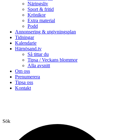
Näringsliv
Sport & fritid
Krönikor
Extra material
Podd
Annonsering & utgivningsplan
Tidningar
Kalendarie
Härnösand.tv
Så tittar du
Tipsa / Veckans blommor
Alla avsnitt
Om oss
Prenumerera
Tipsa oss
Kontakt
Sök