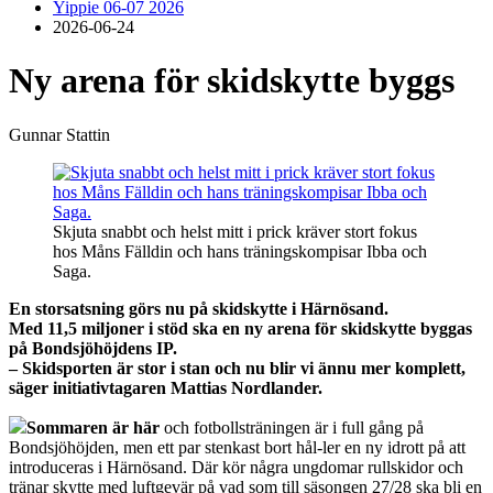
Yippie 06-07 2026
2026-06-24
Ny arena för skidskytte byggs
Gunnar Stattin
Skjuta snabbt och helst mitt i prick kräver stort fokus
hos Måns Fälldin och hans träningskompisar Ibba och
Saga.
En storsatsning görs nu på skidskytte i Härnösand.
Med 11,5 miljoner i stöd ska en ny arena för skidskytte byggas
på Bondsjöhöjdens IP.
– Skidsporten är stor i stan och nu blir vi ännu mer komplett,
säger initiativtagaren Mattias Nordlander.
Sommaren är här
och fotbollsträningen är i full gång på
Bondsjöhöjden, men ett par stenkast bort hål-ler en ny idrott på att
introduceras i Härnösand. Där kör några ungdomar rullskidor och
tränar skytte med luftgevär på vad som till säsongen 27/28 ska bli en