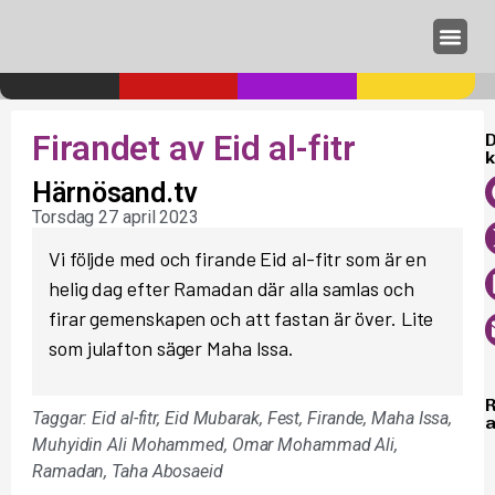
Annonseri
Firandet av Eid al-fitr
D
k
Härnösand.tv
Torsdag 27 april 2023
Vi följde med och firande Eid al-fitr som är en
helig dag efter Ramadan där alla samlas och
firar gemenskapen och att fastan är över. Lite
som julafton säger Maha Issa.
Taggar:
Eid al-fitr
,
Eid Mubarak
,
Fest
,
Firande
,
Maha Issa
,
a
Muhyidin Ali Mohammed
,
Omar Mohammad Ali
,
Ramadan
,
Taha Abosaeid