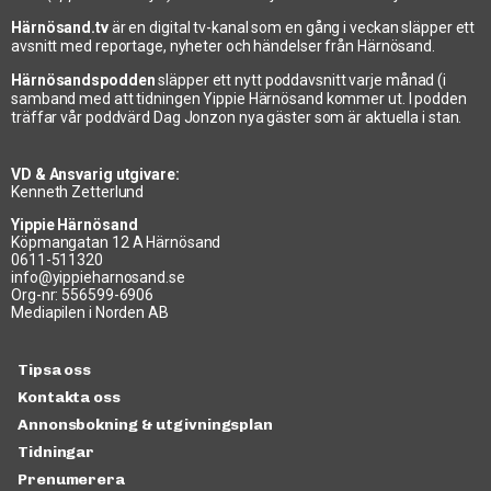
Härnösand.tv
är en digital tv-kanal som en gång i veckan släpper ett
avsnitt med reportage, nyheter och händelser från Härnösand.
Härnösandspodden
släpper ett nytt poddavsnitt varje månad (i
samband med att tidningen Yippie Härnösand kommer ut. I podden
träffar vår poddvärd Dag Jonzon nya gäster som är aktuella i stan.
VD & Ansvarig utgivare:
Kenneth Zetterlund
Yippie Härnösand
Köpmangatan 12 A Härnösand
0611-511320
Härnösands nya Ungdomsråd
info@yippieharnosand.se
Org-nr: 556599-6906
2023-05-25
Mediapilen i Norden AB
Tipsa oss
Kontakta oss
Annonsbokning & utgivningsplan
Tidningar
Prenumerera