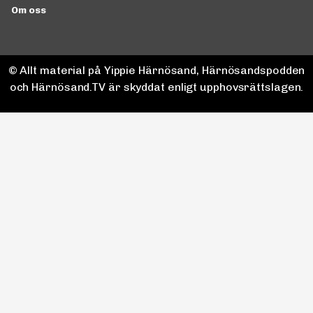
Om oss
© Allt material på Yippie Härnösand, Härnösandspodden
och Härnösand.TV är skyddat enligt upphovsrättslagen.