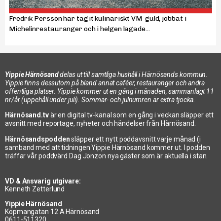
Fredrik Persson har tagit kulinariskt VM-guld, jobbat i
Michelinrestauranger och i helgen lagade...
Yippie Härnösand
delas ut till samtliga hushåll i Härnösands kommun.
Yippie finns dessutom på bland annat caféer, restauranger och andra
offentliga platser. Yippie kommer ut en gång i månaden, sammanlagt 11
nr/år (uppehåll under juli). Sommar- och julnumren är extra tjocka.
Härnösand.tv
är en digital tv-kanal som en gång i veckan släpper ett
avsnitt med reportage, nyheter och händelser från Härnösand.
Härnösandspodden
släpper ett nytt poddavsnitt varje månad (i
samband med att tidningen Yippie Härnösand kommer ut. I podden
träffar vår poddvärd Dag Jonzon nya gäster som är aktuella i stan.
VD & Ansvarig utgivare:
Kenneth Zetterlund
Yippie Härnösand
Köpmangatan 12 A Härnösand
0611-511320