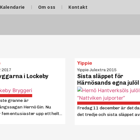
Kalendarie
Om oss
Kontakt
e
Yippie
2 2017
Yippie Julextra 2015
yggarna i Lockeby
Sista släppet för
Härnösands egna julöl
ste granne är
ngssagan Hernö Gin. Nu
Fredag 11 december är det da
fem entusiaster upp ett helt...
det tredje och sista släppet av.