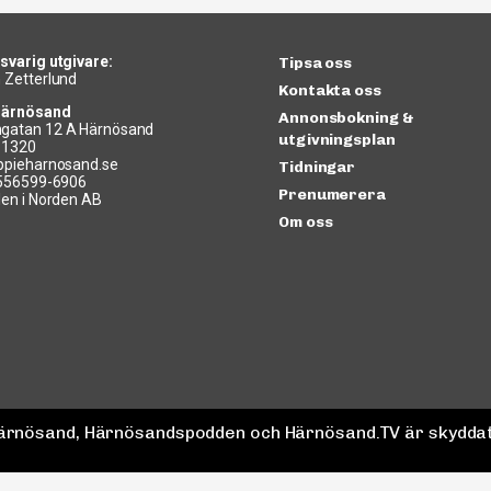
svarig utgivare:
Tipsa oss
 Zetterlund
Kontakta oss
Härnösand
Annonsbokning &
gatan 12 A Härnösand
utgivningsplan
11320
ppieharnosand.se
Tidningar
 556599-6906
Prenumerera
len i Norden AB
Om oss
 Härnösand, Härnösandspodden och Härnösand.TV är skyddat