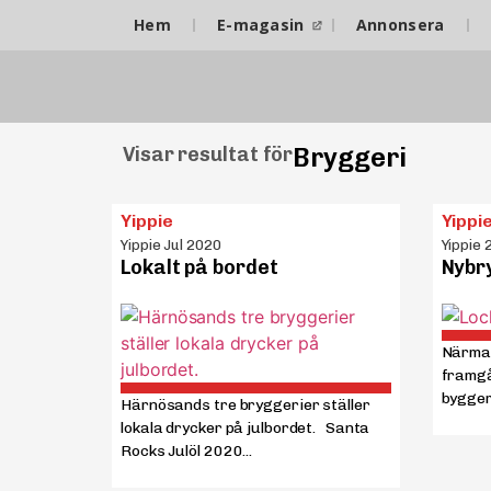
Hem
E-magasin
Annonsera
Bryggeri
Visar resultat för
Yippie
Yippi
Yippie Jul 2020
Yippie 
Lokalt på bordet
Nybr
Närma
framgå
bygger 
Härnösands tre bryggerier ställer
lokala drycker på julbordet. Santa
Rocks Julöl 2020...