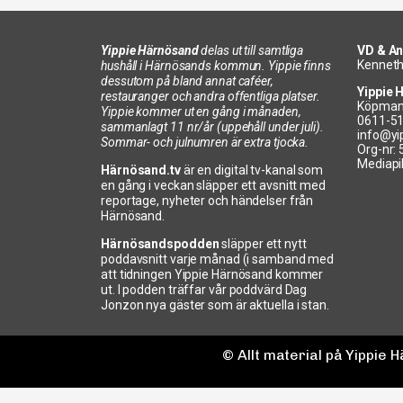
Yippie Härnösand
delas ut till samtliga
VD & An
Kenneth
hushåll i Härnösands kommun. Yippie finns
dessutom på bland annat caféer,
Yippie 
restauranger och andra offentliga platser.
Köpman
Yippie kommer ut en gång i månaden,
0611-5
sammanlagt 11 nr/år (uppehåll under juli).
info@yi
Sommar- och julnumren är extra tjocka.
Org-nr:
Mediapi
Härnösand.tv
är en digital tv-kanal som
en gång i veckan släpper ett avsnitt med
reportage, nyheter och händelser från
Härnösand.
Härnösandspodden
släpper ett nytt
poddavsnitt varje månad (i samband med
att tidningen Yippie Härnösand kommer
ut. I podden träffar vår poddvärd Dag
Jonzon nya gäster som är aktuella i stan.
© Allt material på Yippie