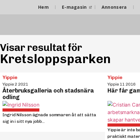
Hem
E-magasin
Annonsera
Visar resultat för
Kretsloppsparken
Yippie
Yippie
Yippie 2 2021
Yippie 11 2016
Återbruksgalleria och stadsnära
Här får gaml
odling
Ingrid Nilsson ägnade sommaren åt att sätta
sig in i sitt nya jobb...
Yippie är inte b
praktiskt materia