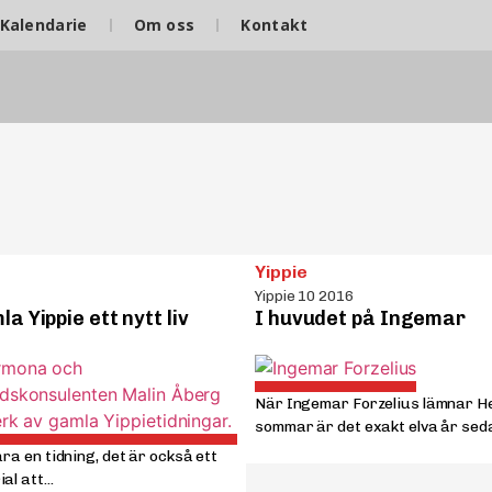
Kalendarie
Om oss
Kontakt
Yippie
Yippie 10 2016
a Yippie ett nytt liv
I huvudet på Ingemar
När Ingemar Forzelius lämnar 
sommar är det exakt elva år seda
ara en tidning, det är också ett
l att...