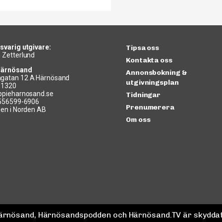
svarig utgivare:
Tipsa oss
 Zetterlund
Kontakta oss
Härnösand
Annonsbokning &
gatan 12 A Härnösand
utgivningsplan
11320
ppieharnosand.se
Tidningar
 556599-6906
Prenumerera
len i Norden AB
Om oss
 Härnösand, Härnösandspodden och Härnösand.TV är skyddat