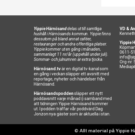
Yippie Härnösand
delas ut till samtliga
VD & An
Kenneth
hushåll i Härnösands kommun. Yippie finns
dessutom på bland annat caféer,
Yippie 
restauranger och andra offentliga platser.
Köpman
Yippie kommer ut en gång i månaden,
0611-5
sammanlagt 11 nr/år (uppehåll under juli).
info@yi
Sommar- och julnumren är extra tjocka.
Org-nr:
Mediapi
Härnösand.tv
är en digital tv-kanal som
en gång i veckan släpper ett avsnitt med
reportage, nyheter och händelser från
Härnösand.
Härnösandspodden
släpper ett nytt
poddavsnitt varje månad (i samband med
att tidningen Yippie Härnösand kommer
ut. I podden träffar vår poddvärd Dag
Jonzon nya gäster som är aktuella i stan.
© Allt material på Yippie