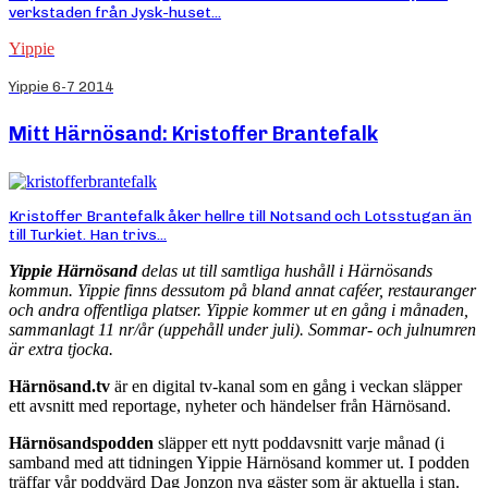
verkstaden från Jysk-huset...
Yippie
Yippie 6-7 2014
Mitt Härnösand: Kristoffer Brantefalk
Kristoffer Brantefalk åker hellre till Notsand och Lotsstugan än
till Turkiet. Han trivs...
Yippie Härnösand
delas ut till samtliga hushåll i Härnösands
kommun. Yippie finns dessutom på bland annat caféer, restauranger
och andra offentliga platser. Yippie kommer ut en gång i månaden,
sammanlagt 11 nr/år (uppehåll under juli). Sommar- och julnumren
är extra tjocka.
Härnösand.tv
är en digital tv-kanal som en gång i veckan släpper
ett avsnitt med reportage, nyheter och händelser från Härnösand.
Härnösandspodden
släpper ett nytt poddavsnitt varje månad (i
samband med att tidningen Yippie Härnösand kommer ut. I podden
träffar vår poddvärd Dag Jonzon nya gäster som är aktuella i stan.