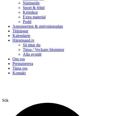
Näringsliv
Sport & fritid
Krönikor
Extra material
Podd
Annonsering & utgivningsplan
Tidningar
Kalendarie
Härnösand.tv
Så tittar du
Tipsa / Veckans blommor
Alla avsnitt
Om oss
Prenumerera
Tipsa oss
Kontakt
Sök