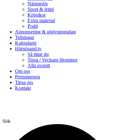
Näringsliv
Sport & fritid
Krönikor
Extra material
Podd
Annonsering & utgivningsplan
Tidningar
Kalendarie
Härnösand.tv
Så tittar du
Tipsa / Veckans blommor
Alla avsnitt
Om oss
Prenumerera
Tipsa oss
Kontakt
Sök