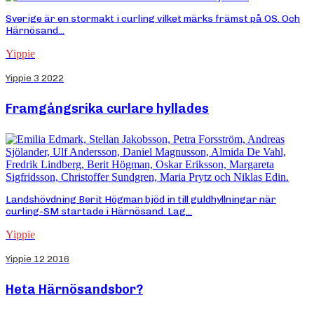
Sverige är en stormakt i curling vilket märks främst på OS. Och
Härnösand...
Yippie
Yippie 3 2022
Framgångsrika curlare hyllades
Landshövdning Berit Högman bjöd in till guldhyllningar när
curling-SM startade i Härnösand. Lag...
Yippie
Yippie 12 2016
Heta Härnösandsbor?