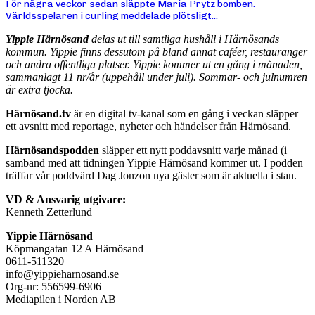
För några veckor sedan släppte Maria Prytz bomben.
Världsspelaren i curling meddelade plötsligt...
Yippie Härnösand
delas ut till samtliga hushåll i Härnösands
kommun. Yippie finns dessutom på bland annat caféer, restauranger
och andra offentliga platser. Yippie kommer ut en gång i månaden,
sammanlagt 11 nr/år (uppehåll under juli). Sommar- och julnumren
är extra tjocka.
Härnösand.tv
är en digital tv-kanal som en gång i veckan släpper
ett avsnitt med reportage, nyheter och händelser från Härnösand.
Härnösandspodden
släpper ett nytt poddavsnitt varje månad (i
samband med att tidningen Yippie Härnösand kommer ut. I podden
träffar vår poddvärd Dag Jonzon nya gäster som är aktuella i stan.
VD & Ansvarig utgivare:
Kenneth Zetterlund
Yippie Härnösand
Köpmangatan 12 A Härnösand
0611-511320
info@yippieharnosand.se
Org-nr: 556599-6906
Mediapilen i Norden AB