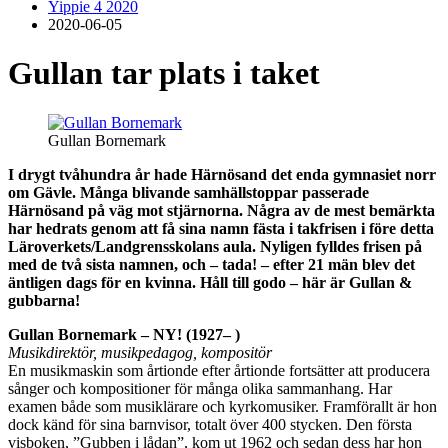
Yippie 4 2020
2020-06-05
Gullan tar plats i taket
Gullan Bornemark
I drygt tvåhundra år hade Härnösand det enda gymnasiet norr
om Gävle. Många blivande samhällstoppar passerade
Härnösand på väg mot stjärnorna. Några av de mest bemärkta
har hedrats genom att få sina namn fästa i takfrisen i före detta
Läroverkets/Landgrensskolans aula. Nyligen fylldes frisen på
med de två sista namnen, och – tada! – efter 21 män blev det
äntligen dags för en kvinna. Håll till godo – här är Gullan &
gubbarna!
Gullan Bornemark – NY! (1927– )
Musikdirektör, musikpedagog, kompositör
En musikmaskin som årtionde efter årtionde fortsätter att producera
sånger och kompositioner för många olika sammanhang. Har
examen både som musiklärare och kyrkomusiker. Framförallt är hon
dock känd för sina barnvisor, totalt över 400 stycken. Den första
visboken, ”Gubben i lådan”, kom ut 1962 och sedan dess har hon