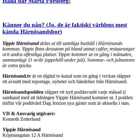
Hallå där Marta Forsberg!
Känner du nån? (Jo, de är faktiskt världens mest
kända Härnösandsbor)
Yippie Härnösand
delas ut till samtliga hushåll i Härnösands
kommun. Yippie finns dessutom på bland annat caféer, restauranger
och andra offentliga platser. Yippie kommer ut en gång i månaden,
sammanlagt 11 nr/år (uppehåll under juli). Sommar- och julnumren
är extra tjocka.
Härnösand.tv
är en digital tv-kanal som en gång i veckan släpper
ett avsnitt med reportage, nyheter och händelser från Härnösand.
Härnösandspodden
släpper ett nytt poddavsnitt varje månad (i
samband med att tidningen Yippie Härnösand kommer ut. I podden
träffar vår poddvärd Dag Jonzon nya gäster som är aktuella i stan.
VD & Ansvarig utgivare:
Kenneth Zetterlund
Yippie Härnösand
Köpmangatan 12 A Härnösand