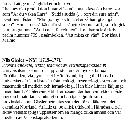
fortsatt att ge ut sångböcker och skivor.
I hennes rika produktion hittar vi bland annat klassiska barnvisor
som ”Är du vaken Lars”, ”Sudda sudda (… bort din sura min)”,
”Gubben i lådan”, ”Min ponny” och ”Det är så härligt att gå i
solen”. Hon är också känd för sina sångtexter om trafik, som ingick i
barnprogrammet ”Anita och Televinken”. Hon har också skrivit
psalm nummer 799 i psalmboken, ”Att mista en vän”. Bor idag i
Malmö.
Nils Gissler – NY! (1715–1771)
Provinsialläkare, lektor, ledamot av Vetenskapsakademin
Universalsnille som trots uppväxten under mycket fattiga
förhållanden, via gymnasiet i Härnösand, tog sig till Uppsala
universitet där han läste allt från teologi, meteorologi, astronomi och
matematik till medicin och farmakologi. Han blev Linnés lärljunge
innan han 1744 återvände till Härnösand där han var lektor i både
logik och naturlära samtidigt som han tjänstgjorde som
provinsialläkare. Gissler betraktas som den första läkaren i det
egentliga Norrland. Anlade en botanisk trädgård i Härnösand och
skrev vetenskapliga uppsatser om en mängd olika ämnen och var
medlem av Vetenskapsakademin.