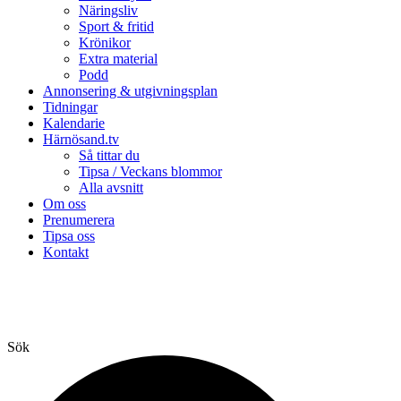
Näringsliv
Sport & fritid
Krönikor
Extra material
Podd
Annonsering & utgivningsplan
Tidningar
Kalendarie
Härnösand.tv
Så tittar du
Tipsa / Veckans blommor
Alla avsnitt
Om oss
Prenumerera
Tipsa oss
Kontakt
Sök