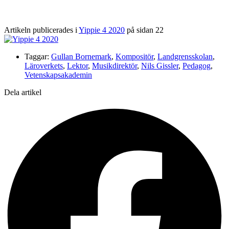
Artikeln publicerades i
Yippie 4 2020
på sidan 22
Taggar:
Gullan Bornemark
,
Kompositör
,
Landgrensskolan
,
Läroverkets
,
Lektor
,
Musikdirektör
,
Nils Gissler
,
Pedagog
,
Vetenskapsakademin
Dela artikel