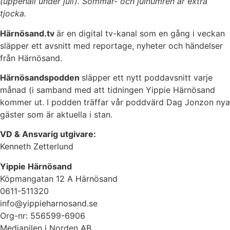
(uppehåll under juli). Sommar- och julnumren är extra
tjocka.
Härnösand.tv
är en digital tv-kanal som en gång i veckan
släpper ett avsnitt med reportage, nyheter och händelser
från Härnösand.
Härnösandspodden
släpper ett nytt poddavsnitt varje
månad (i samband med att tidningen Yippie Härnösand
kommer ut. I podden träffar vår poddvärd Dag Jonzon nya
gäster som är aktuella i stan.
VD & Ansvarig utgivare:
Kenneth Zetterlund
Yippie Härnösand
Köpmangatan 12 A Härnösand
0611-511320
info@yippieharnosand.se
Org-nr: 556599-6906
Mediapilen i Norden AB