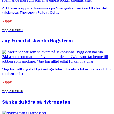
Att Ramvik uppmärksammas på Sverigekartan kan till stor del
tillskrivas Thorbjörn Fälldin. Och...
Yippie
Yippie 8 2021
Jag & min bil: Josefin Högström
”Jag har alltid gillat fyrkantiga bilar” Josefins bil är blank och fin.
Pedantskött...
Yippie
Yippie 8 2016
Så ska du köra på Nybrogatan