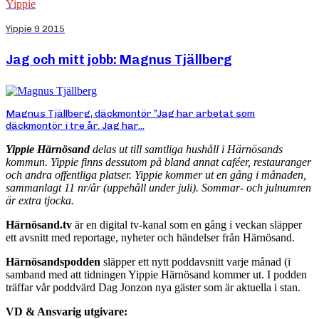
Yippie
Yippie 9 2015
Jag och mitt jobb: Magnus Tjällberg
Magnus Tjällberg, däckmontör ”Jag har arbetat som
däckmontör i tre år. Jag har...
Yippie Härnösand
delas ut till samtliga hushåll i Härnösands
kommun. Yippie finns dessutom på bland annat caféer, restauranger
och andra offentliga platser. Yippie kommer ut en gång i månaden,
sammanlagt 11 nr/år (uppehåll under juli). Sommar- och julnumren
är extra tjocka.
Härnösand.tv
är en digital tv-kanal som en gång i veckan släpper
ett avsnitt med reportage, nyheter och händelser från Härnösand.
Härnösandspodden
släpper ett nytt poddavsnitt varje månad (i
samband med att tidningen Yippie Härnösand kommer ut. I podden
träffar vår poddvärd Dag Jonzon nya gäster som är aktuella i stan.
VD & Ansvarig utgivare: