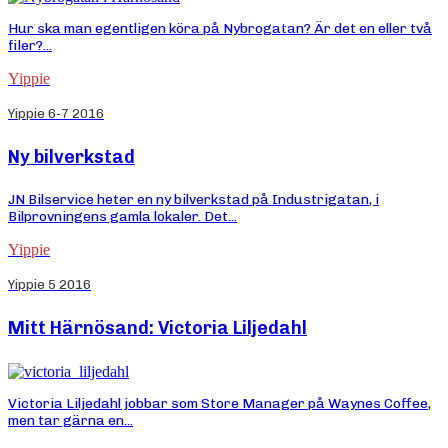
Hur ska man egentligen köra på Nybrogatan? Är det en eller två
filer?...
Yippie
Yippie 6-7 2016
Ny bilverkstad
JN Bilservice heter en ny bilverkstad på Industrigatan, i
Bilprovningens gamla lokaler. Det...
Yippie
Yippie 5 2016
Mitt Härnösand: Victoria Liljedahl
Victoria Liljedahl jobbar som Store Manager på Waynes Coffee,
men tar gärna en...