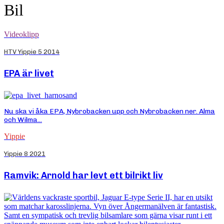
Bil
Videoklipp
HTV Yippie 5 2014
EPA är livet
Nu ska vi åka EPA, Nybrobacken upp och Nybrobacken ner. Alma
och Wilma...
Yippie
Yippie 8 2021
Ramvik: Arnold har levt ett bilrikt liv