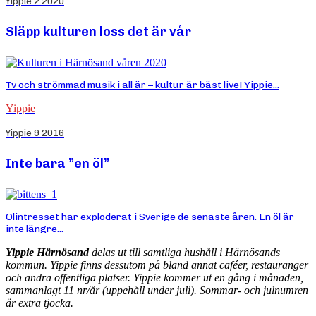
Yippie 2 2020
Släpp kulturen loss det är vår
Tv och strömmad musik i all är – kultur är bäst live! Yippie...
Yippie
Yippie 9 2016
Inte bara ”en öl”
Ölintresset har exploderat i Sverige de senaste åren. En öl är
inte längre...
Yippie Härnösand
delas ut till samtliga hushåll i Härnösands
kommun. Yippie finns dessutom på bland annat caféer, restauranger
och andra offentliga platser. Yippie kommer ut en gång i månaden,
sammanlagt 11 nr/år (uppehåll under juli). Sommar- och julnumren
är extra tjocka.