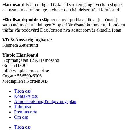
Härnösand.tv
är en digital tv-kanal som en gång i veckan släpper
ett avsnitt med reportage, nyheter och händelser från Härnösand.
Härnösandspodden
släpper ett nytt poddavsnitt varje månad (i
samband med att tidningen Yippie Härnösand kommer ut. I podden
träffar vår poddvärd Dag Jonzon nya gäster som är aktuella i stan.
VD & Ansvarig utgivare:
Kenneth Zetterlund
Yippie Härnösand
Köpmangatan 12 A Härnösand
0611-511320
info@yippieharnosand.se
Org-nr: 556599-6906
Mediapilen i Norden AB
Tipsa oss
Kontakta oss
Annonsbokning & utgivningsplan
Tidningar
Prenumerera
Om oss
Tipsa oss