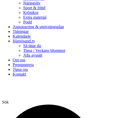
Näringsliv
Sport & fritid
Krönikor
Extra material
Podd
Annonsering & utgivningsplan
Tidningar
Kalendarie
Härnösand.tv
Så tittar du
Tipsa / Veckans blommor
Alla avsnitt
Om oss
Prenumerera
Tipsa oss
Kontakt
Sök